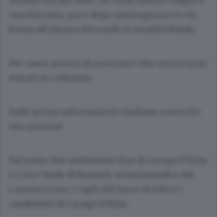
Scontro tra due auto, un ’Audi Station Wagon e
una Seicento, poco dopo mezzogiorno in via
Roma all’altezza del rondò in località Nobile.
Per cause ancora da accertare i due mezzi sono
entrati in collisione.
Dalle prime informazioni risultano coinvolte
otto persone
Sul posto due ambulanze (Sos di Lurago D’Erba
e Croce Verde di Bosisio), un’automedica del
Lariosoccorso, i vigili del fuoco di Erba e i
carabinieri di Lurago D’Erba