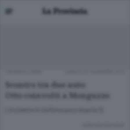
CRONACA
/
ERBA
SABATO 07 NOVEMBRE 2015
Scontro tra due auto
Otto coinvolti a Monguzzo
L’incidente in via Roma poco dopo le 12
Lettura meno di un minuto.