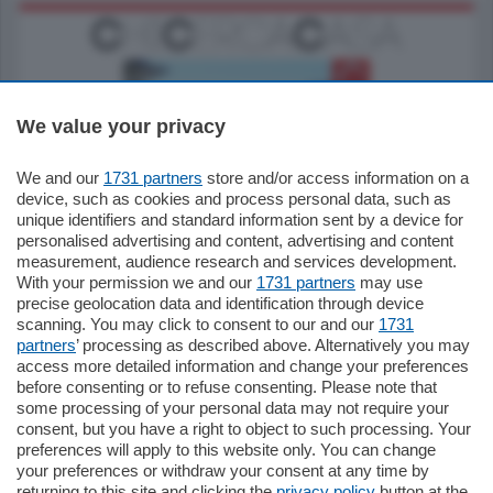
We value your privacy
We and our
1731 partners
store and/or access information on a
770.000
€
device, such as cookies and process personal data, such as
unique identifiers and standard information sent by a device for
Como - Como
personalised advertising and content, advertising and content
Plurilocale
measurement, audience research and services development.
in zona residenziale e tranquilla,
With your permission we and our
1731 partners
may use
proponiamo prestigioso e luminoso
precise geolocation data and identification through device
appartamento all'ultimo piano di uno
scanning. You may click to consent to our and our
1731
stabile signorile …
partners
’ processing as described above. Alternatively you may
mq.
140
locali:
5
access more detailed information and change your preferences
before consenting or to refuse consenting. Please note that
some processing of your personal data may not require your
consent, but you have a right to object to such processing. Your
preferences will apply to this website only. You can change
your preferences or withdraw your consent at any time by
returning to this site and clicking the
privacy policy
button at the