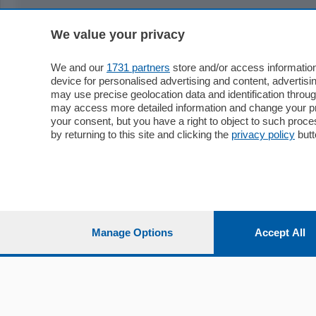
We value your privacy
Sezioni
Territor
Cronaca
Como
We and our
1731 partners
store and/or access information
device for personalised advertising and content, advert
Economia
Cintura
may use precise geolocation data and identification throu
Cultura e Spettacoli
Lago e val
may access more detailed information and change your pre
Sport
Cantù e M
your consent, but you have a right to object to such proc
Editoriali
Erba
by returning to this site and clicking the
privacy policy
butt
Podcast
Olgiate e 
Quatar Pass
Media Inglese
Sport
Storie nella Breva
Dirette C
Focus
Classifica
Manage Options
Accept All
Up
Notizie C
Dossier
Classifica
Classifica
Settimanali
Classifich
L'Ordine