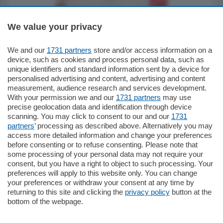
We value your privacy
We and our
1731 partners
store and/or access information on a
185.000
€
device, such as cookies and process personal data, such as
unique identifiers and standard information sent by a device for
Cernobbio - Como
personalised advertising and content, advertising and content
Appartamento
measurement, audience research and services development.
Situato nella tranquilla frazione di Piazza
With your permission we and our
1731 partners
may use
Santo Stefano, in un contesto riservato e a
precise geolocation data and identification through device
pochi minuti …
scanning. You may click to consent to our and our
1731
partners
’ processing as described above. Alternatively you may
mq.
80
access more detailed information and change your preferences
before consenting or to refuse consenting. Please note that
some processing of your personal data may not require your
consent, but you have a right to object to such processing. Your
preferences will apply to this website only. You can change
your preferences or withdraw your consent at any time by
returning to this site and clicking the
privacy policy
button at the
bottom of the webpage.
Sezioni