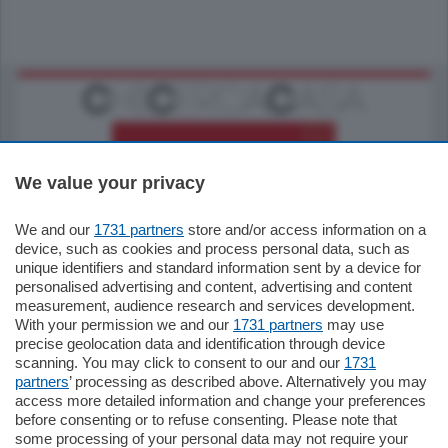
We value your privacy
We and our
1731 partners
store and/or access information on a
795.000
€
device, such as cookies and process personal data, such as
unique identifiers and standard information sent by a device for
Como - Como
personalised advertising and content, advertising and content
Quadrilocale
measurement, audience research and services development.
Zona Como Borghi. Nel complesso di nuova
With your permission we and our
1731 partners
may use
costruzione "JIULIUS" in Classe Energetica
precise geolocation data and identification through device
A2 proponiamo ampio Quadrilocale …
scanning. You may click to consent to our and our
1731
partners
’ processing as described above. Alternatively you may
mq.
145
locali:
4
access more detailed information and change your preferences
before consenting or to refuse consenting. Please note that
some processing of your personal data may not require your