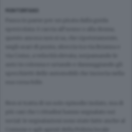
MONTORFANO
Paura in paese per un pirata dalla guida
spericolata: è caccia all’uomo o alla donna,
questo ancora non si sa, che ripetutamente,
negli orari di punta, sfreccia tra via Brianza e
via Como, a velocità elevata, sorpassando le
auto in colonna e urtando e danneggiando gli
specchietti delle automobili che incrocia nella
sua corsa folle.
Non si tratta di un solo episodio isolato, ma di
più casi che i cittadini hanno segnalato sui
social: le segnalazioni sono state fatte anche al
Comune e agli agenti della Polizia locale