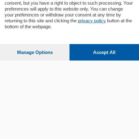
consent, but you have a right to object to such processing. Your
preferences will apply to this website only. You can change
your preferences or withdraw your consent at any time by
returning to this site and clicking the
privacy policy
button at the
bottom of the webpage.
Sezioni
Settimanali
Manage Options
Accept All
Territorio
Sport
Chi Siamo
Servizi