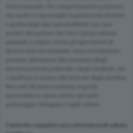
intercomunale. Un comportamento pazzesco,
che mette a repentaglio la propria incolumità
e quella degli altri automobilisti, per non
parlare dei pedoni. Dei veri e propri slalom
andando a colpire anche gli specchietti di
diverse auto incolonnate, senza ovviamente
prestare attenzione alla presenza degli
attraversamenti pedonali e degli studenti, che
a quell’ora si recano alle fermate degli autobus.
Non solo di prima mattina, la guida
spericolata si ripete anche nel tardo
pomeriggio. Indagano i vigili urbani.
L’articolo completo su La Provincia di sabato