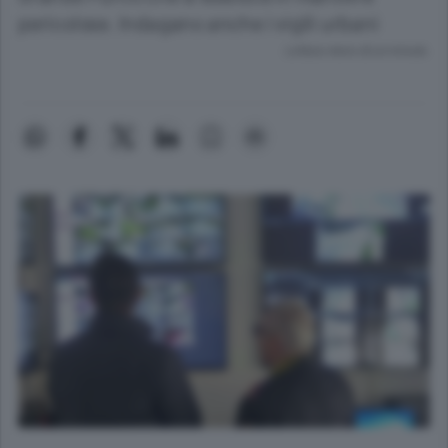
pericolose. Indagano anche i vigili urbani
Lettura meno di un minuto.