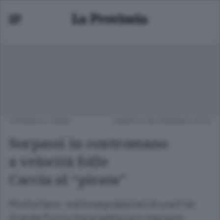
CRONACA
/
ERBA
SABATO 08 FEBBRAIO 2020
Sorpassi in contromano
a velocità folle
Caccia al “pirata”
Montorfano: molte segnalazioni di una Fiat
Grande Punto che si esibisce in manovre