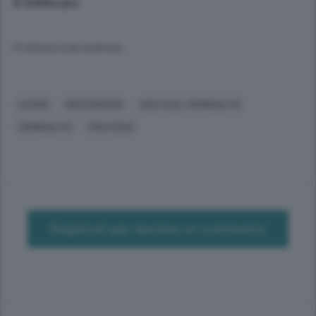
8 febbraio
© RIPRODUZIONE RISERVATA
LIPOMO
MONTORFANO
GIUSTIZIA, CRIMINALITÀ
CRIMINALITÀ
PIRATERIA
Registrati per lasciare un commento