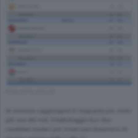
Cinque anni fa, andò così
Se nessuno raggiungerà il cinquanta per cento
più uno dei voti, il ballottaggio fra i due
candidati sindaci più votati sarà domenica 26