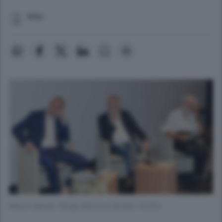
Erba
Mauro Caprani, Giorgio Brenna e Doriano Torchio