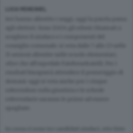
LUCA MENEGHEL
Ieri hanno allestito i seggi, oggi la parola passa
agli elettori. Sono 13.454 gli erbesi chiamati a
scegliere il sindaco e i componenti del
consiglio comunale: si vota dalle 7 alle 23 nelle
15 sezioni allestite nelle scuole elementari,
oltre che all’ospedale Fatebenefratelli. Per i
risultati bisognerà attendere il pomeriggio di
domani: oggi si vota anche per i cinque
referendum sulla giustizia e le schede
referendarie saranno le prime ad essere
spogliate.
In corsa ci sono tre candidati sindaci, otto liste