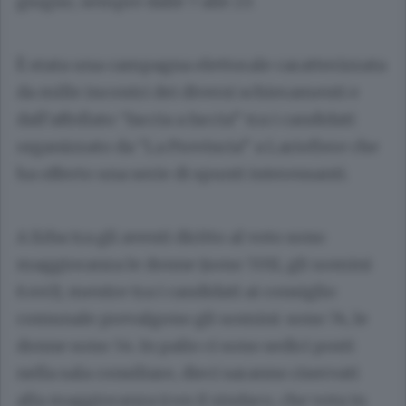
giugno, sempre dalle 7 alle 23.
È stata una campagna elettorale caratterizzata
da mille incontri dei diversi schieramenti e
dall’affollato “faccia a faccia” tra i candidati
organizzato da “La Provincia” a Lariofiere che
ha offerto una serie di spunti interessanti.
A Erba tra gli aventi diritto al voto sono
maggioranza le donne (sono 7.011, gli uomini
6.443), mentre tra i candidati ai consiglio
comunale prevalgono gli uomini: sono 74, le
donne sono 54. In palio ci sono sedici posti
nella sala consiliare, dieci saranno riservati
alla maggioranza (con il sindaco, che vota in