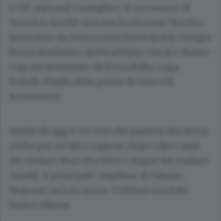
e 128 aspiranti consiglieri. Il successore di
Veronica Airoldi sarà uno fra Doriano Torchio
(sostenuto da Democrazia Partecipata), Giorgio
Berna (sostenuto da Pd ed Erba Civica) e Mauro
Caprani (sostenuto da Forza Italia, Lega,
Fratelli d’Italia, Erba prima di tutto e Il
Buonsenso).
Quello di oggi è un voto che passerà alla storia
anche per un’altra ragione. Dopo i dieci anni
del sindaco Marcella Tili e i cinque del sindaco
Airoldi, il principale inquilino di Palazzo
Majnoni sarà un uomo. L’ultimo era stato
Enrico Ghioni
.