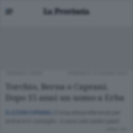
CRONACA
/
ERBA
DOMENICA 12 GIUGNO 2022
Torchio, Berna o Caprani.
Dopo 15 anni un uomo a Erba
Corsa alla preferenze per
ELEZIONI COMUNALI
entrare in consiglio: ci sono solo sedici posti
Lettura 1 min.