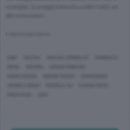
consiglio, la maggioranza ha undici voti), sei
alla minoranza.
© RIPRODUZIONE RISERVATA
ERBA
POLITICA
GIUSTIZIA, CRIMINALITÀ
CRIMINALITÀ
DROGA
GOVERNO
CARICHE PUBBLICHE
MAURO CAPRANI
DORIANO TORCHIO
GIORGIO BERNA
VERONICA AIROLDI
MARCELLA TILI
EUGENIO ZOFFILI
FORZA ITALIA
LEGA