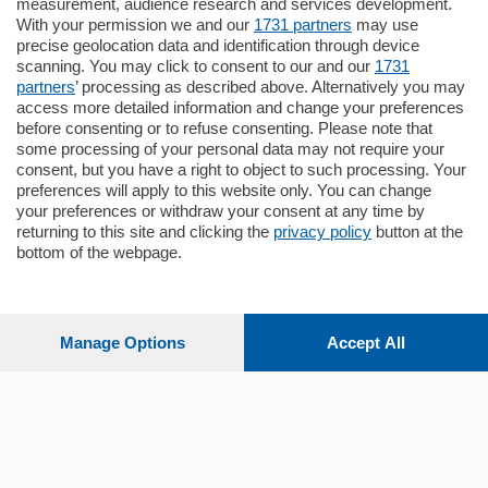
Appartamento
measurement, audience research and services development.
Situato nella tranquilla frazione di Piazza
With your permission we and our
1731 partners
may use
Santo Stefano, in un contesto riservato e a
precise geolocation data and identification through device
pochi minuti …
scanning. You may click to consent to our and our
1731
partners
’ processing as described above. Alternatively you may
mq.
80
access more detailed information and change your preferences
before consenting or to refuse consenting. Please note that
some processing of your personal data may not require your
consent, but you have a right to object to such processing. Your
preferences will apply to this website only. You can change
your preferences or withdraw your consent at any time by
returning to this site and clicking the
privacy policy
button at the
bottom of the webpage.
Sezioni
Settimanali
Manage Options
Accept All
Territorio
Sport