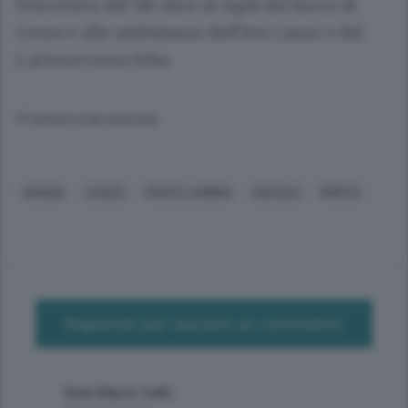
l’elicottero del 118 oltre ai vigili del fuoco di
Como e alle ambulanze dell’Sos Canzo e del
Lariosoccorso Erba.
© RIPRODUZIONE RISERVATA
AROSIO
CANZO
PONTE LAMBRO
SOCIALE
MORTE
Registrati per lasciare un commento
Gian Mario Cetti