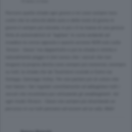
10 anni, 5 mesi
Percorro quella strada ogni giorno e mi sono sempre reso
conto che la velocità delle auto e delle moto di giorno in
giorno è sempre più elevata; in più c'è la mania di una grossa
fetta di automobilisti di "tagliare" le curve andando ad
invadere la corsia opposta e questo avviene NON solo sulla
"Arosio - Canzo" ma dappertutto e più la strada è stretta e
naturalmente peggio è (nel senso che i veicoli che non
tengono la propria destra sono sempre più numerosi; esempio
su tutti, la strada che da Tavernerio scende a Como via
Solzago, Camnago Volta). Per non parlare poi di coloro che
non hanno i fari regolati correttamente ed abbagliano tutti i
veicoli che incontrano pur utilizzando gli anabbaglianti. Ad
ogni modo l'Arosio - Canzo sta sempre più diventando un
percorso in cui tutti pensano ad essere ad un rally. Mah!