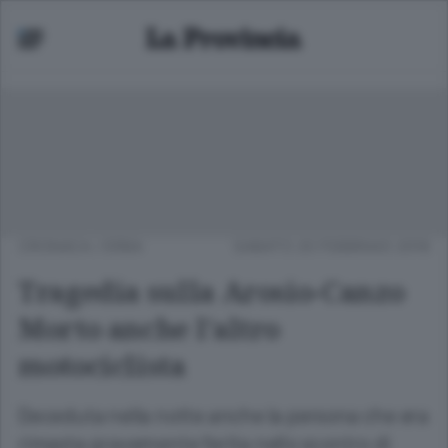
CRONACA
/
ERBA
SABATO 20 FEBBRAIO 2016
Tragedia sulla Arosio-Canzo
Morto anche l’altro
motociclista
Deceduta nella notte anche la persona che era
rimasta gravemente ferita nello scontro di