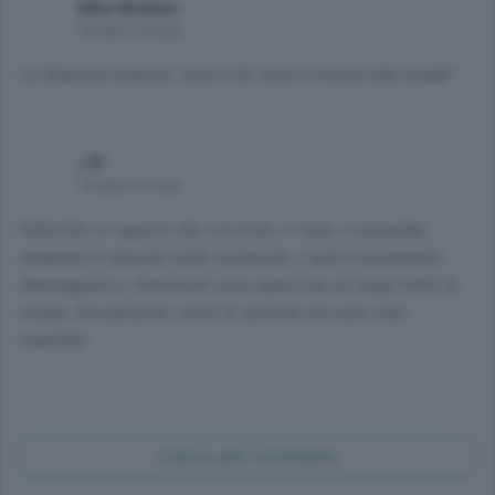
Milo Molteni
10 anni, 5 mesi
La dinamica importa: cosa ci fa l'auto in mezzo alla strada?
J B
10 anni, 5 mesi
Dalla foto si capisce che o la moto, o l'auto, o entrambe,
andavano a velocità molto sostenuta. L'auto è seriamente
danneggiata e i frammenti sono sparsi per un lungo tratto di
strada. Sicuramente i limiti di velocità non sono stati
rispettati
Carica altri commenti