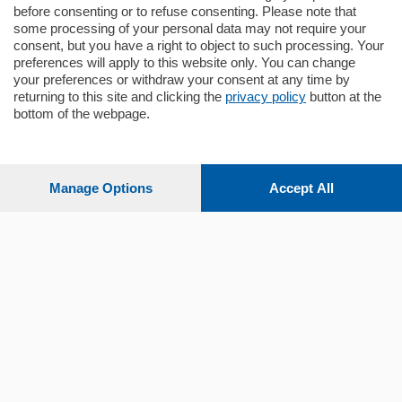
before consenting or to refuse consenting. Please note that
some processing of your personal data may not require your
consent, but you have a right to object to such processing. Your
preferences will apply to this website only. You can change
your preferences or withdraw your consent at any time by
returning to this site and clicking the
privacy policy
button at the
bottom of the webpage.
Sezioni
Settimanali
Manage Options
Accept All
Territorio
Sport
Chi Siamo
Servizi