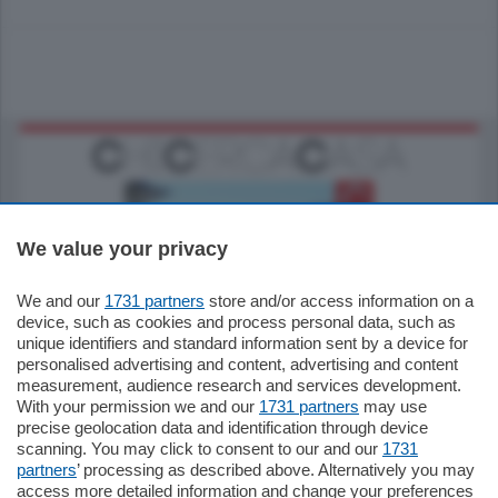
We value your privacy
We and our
1731 partners
store and/or access information on a
770.000
€
device, such as cookies and process personal data, such as
unique identifiers and standard information sent by a device for
Como - Como
personalised advertising and content, advertising and content
Plurilocale
measurement, audience research and services development.
in zona residenziale e tranquilla,
With your permission we and our
1731 partners
may use
proponiamo prestigioso e luminoso
precise geolocation data and identification through device
appartamento all'ultimo piano di uno
scanning. You may click to consent to our and our
1731
stabile signorile …
partners
’ processing as described above. Alternatively you may
mq.
140
locali:
5
access more detailed information and change your preferences