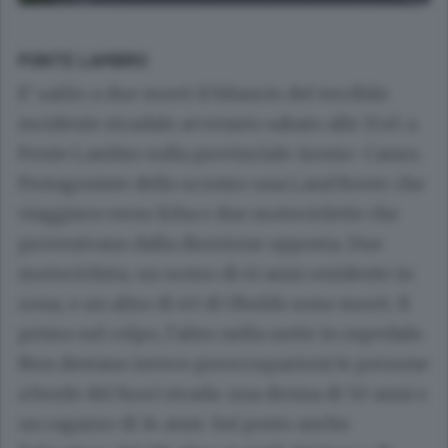
PONTE LAMBRO
E’ salito a due morti il bilancio del terribile
incidente stradale avvenuto sabato alle 15.45 a
Ponte Lambro sulla provinciale Arosio-Canzo.
Protagoniste dello scontro una Land Rover che
viaggiava verso Erba e due motociclette che
provenivano dalla direzione opposta. Due
motociclista, un uomo di 41 anni residente in
zona, e un altro di 40 di Uboldo sono morti. Il
primo sul colpo, l’altro nella notte in ospedale.
Non destano invece preoccupazioni le persone
a bordo del fuori strada: una donna di 50 anni e
un ragazzo di 14 anni. Sul posto anche