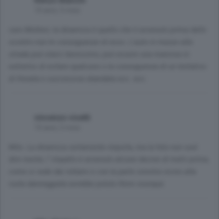
Renzo Bianchi
10 anni, 5 mesi
caro Molteni, la dinamica è quello che è avvenuto prima dello
scontro non le conseguenze di esso. L'auto in mezzo alla
strada può starci benissimo, può essere una maniova in
extremis di evitare qualcuno o la conseguenza di un tentativo
di frenata e successiva sbandata ecc. ecc.
vincenzo visetti
10 anni, 5 mesi
Milo. La dinamica certamente importa, ma la foto non vuol
dire niente, l' impatto è avvenuto alcune decine di metri prima,
come si vede dai rottami e con la parte sinistra vicino alla
ruota danneggiata avrebbe potuto finire ovunque.