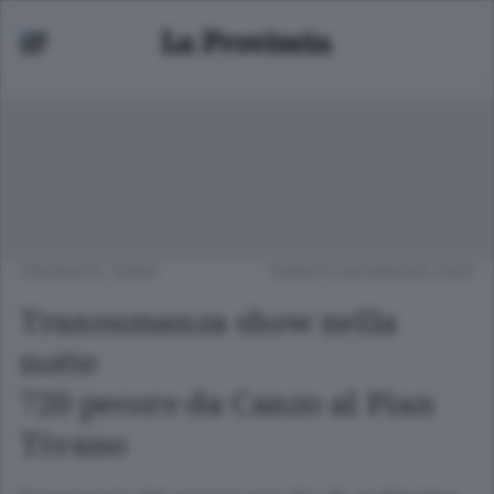
CRONACA
/
ERBA
SABATO 09 MAGGIO 2020
Transumanza show nella
notte
720 pecore da Canzo al Pian
Tivano