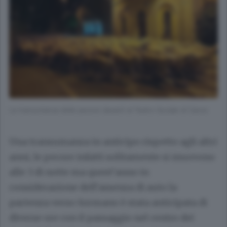
La transumanza delle pecore davanti al Teatro Sociale di Canzo
Una transumanza in anticipo rispetto agli altri
anni, le pecore infatti solitamente si muovono
alle 3 di notte ma quest’anno in
considerazione dell’assenza di auto la
partenza verso Sormano è stata anticipata di
diverse ore con il passaggio nel centro dei