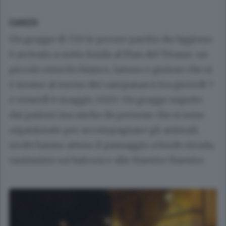
CANZO
Un gregge di 720 le pecore partito da Oggiono
è arrivato a notte fonda al Pian del Tivano: un
piccolo esercito bianco, lanoso e gioioso che si
è mosso al suono dei campanacci tra giovedì 7
e venerdì 8 maggio 2020. Un gregge seguito
dai pastori ma anche da persone che si sono
organizzate per accompagnare gli animali,
molti hanno atteso il passaggio a bordo strada,
tantissimi sui balconi e alle finestre finestre.