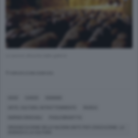
Le pecore all’uscita dalla galleria
© RIPRODUZIONE RISERVATA
ASSO
CANZO
OGGIONO
ARTE, CULTURA, INTRATTENIMENTO
MUSICA
GIORGIO CRISCUOLI
PAOLO BRAIOTTA
ORGANIZZAZIONE DELLE NAZIONI UNITE PER L'EDUCAZIONE, LA
SCIENZA E LA CULTURA