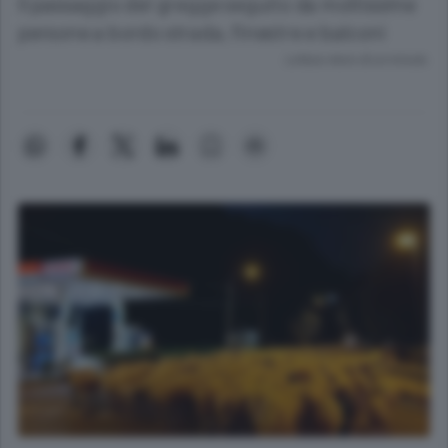
Il passaggio del gregge seguito da moltissime
persone a bordo strada, finestre e balconi
Lettura meno di un minuto.