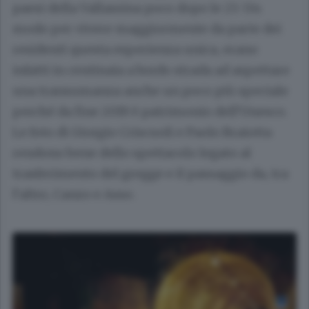
paesi della Vallassina poco dopo le 23. Un
modo per vivere maggiormente da parte dei
residenti questa esperienza unica, erano
infatti in centinaia a bordo strada ad aspettare
una transumanza anche un poco più speciale
perché da fine 2019 è patrimonio dell’Unesco.
Le foto di Giorgio Criscuoli e Paolo Braiotta
rendono bene dello spettacolo legato al
trasferimento del gregge e il passaggio da, tra
l’altro, Canzo e Asso.