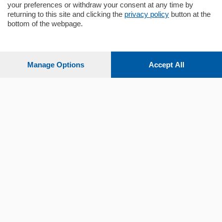
your preferences or withdraw your consent at any time by
returning to this site and clicking the
privacy policy
button at the
bottom of the webpage.
Sezioni
Settimanali
Manage Options
Accept All
Territorio
Sport
Chi Siamo
Servizi