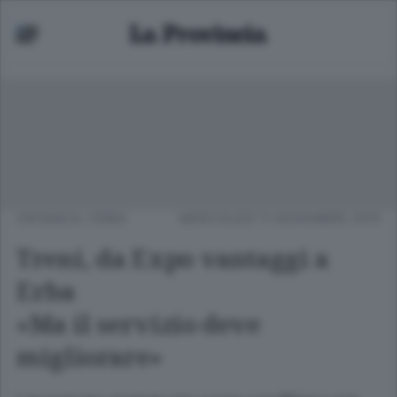
CRONACA
/
ERBA
MERCOLEDÌ 11 NOVEMBRE 2015
Treni, da Expo vantaggi a
Erba
«Ma il servizio deve
migliorare»