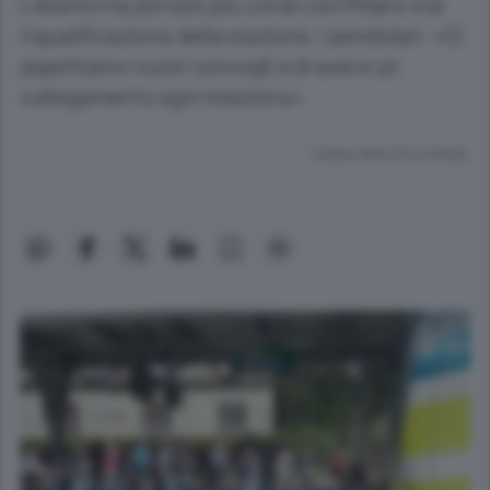
L’evento ha portato più corse con Milano e la
riqualificazione della stazione. I pendolari: «Ci
aspettiamo nuovi convogli e di avere un
collegamento ogni mezz’ora»
Lettura meno di un minuto.