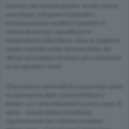
Partiamo dai risultati positivi. Se non ci fosse
stata l’Expo, la Regione Lombardia e
Ferrovienord non avrebbero investito 75
milioni di euro per riqualificare le
infrastrutture sulla Milano-Asso: le migliorie
hanno coinvolto anche Merone e Erba, che
offrono ai pendolari strutture più confortevoli
in cui aspettare i treni.
L’Esposizione universale ha comportato anche
un incremento delle corse tra l’Erbese e
Milano. «Le corse introdotte lo scorso mese di
aprile - ricorda
Matteo Mambretti
,
rappresentante del comitato pendolari