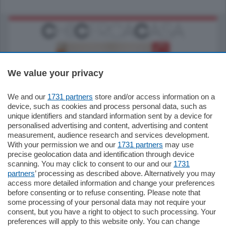
We value your privacy
We and our
1731 partners
store and/or access information on a
185.000
€
device, such as cookies and process personal data, such as
unique identifiers and standard information sent by a device for
Cernobbio - Como
personalised advertising and content, advertising and content
Appartamento
measurement, audience research and services development.
Situato nella tranquilla frazione di Piazza
With your permission we and our
1731 partners
may use
Santo Stefano, in un contesto riservato e a
precise geolocation data and identification through device
pochi minuti …
scanning. You may click to consent to our and our
1731
partners
’ processing as described above. Alternatively you may
mq.
80
access more detailed information and change your preferences
before consenting or to refuse consenting. Please note that
some processing of your personal data may not require your
consent, but you have a right to object to such processing. Your
preferences will apply to this website only. You can change