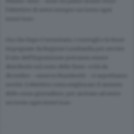
Milano-Asso - sono un passo avanti verso
l’obiettivo di avere sempre un treno ogni
mezz’ora».
Ora che Expo è terminata, i convogli e le forze
impegnate da Regione Lombardia per servire
il sito dell’Esposizione potranno essere
distribuite sul resto delle linee. «Già da
dicembre - osserva Mambretti - ci aspettiamo
novità. L’obiettivo resta migliorare il numero
delle corse giornaliere, per arrivare ad avere
un treno ogni mezz’ora».
.