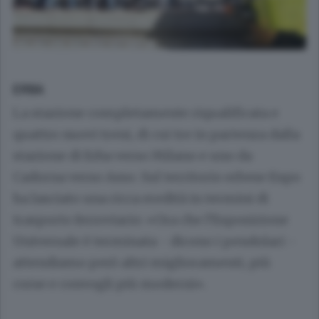
ERBA
La stazione completamente riqualificata e
quattro nuovi treni, di cui tre in partenza dalla
stazione di Erba verso Milano e uno da
Cadorna verso Asso. Sul territorio erbese Expo
ha lasciato una ricca eredità in termini di
trasporto ferroviario: «Ora che l’Esposizione
Universale è terminata - dicono i pendolari -
attendiamo però altri miglioramenti, più
corse e convogli più moderni».