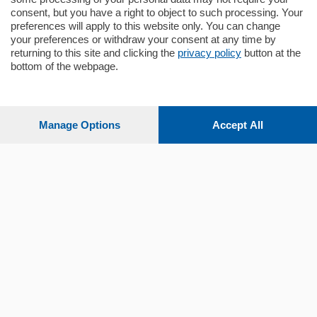
consent, but you have a right to object to such processing. Your
preferences will apply to this website only. You can change
your preferences or withdraw your consent at any time by
returning to this site and clicking the
privacy policy
button at the
bottom of the webpage.
Sezioni
Settimanali
Manage Options
Accept All
Territorio
Sport
Chi Siamo
Servizi