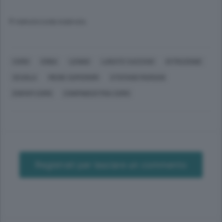
© RIPRODUZIONE RISERVATA
COMO
ERBA
LENNO
LURATE CACCIVIO
ISTRUZIONE
SCUOLA
MEDIE SUPERIORI
STEFANO MARIANI
ENFAPI COMO
CONFINDUSTRIA COMO
Registrati per lasciare un commento