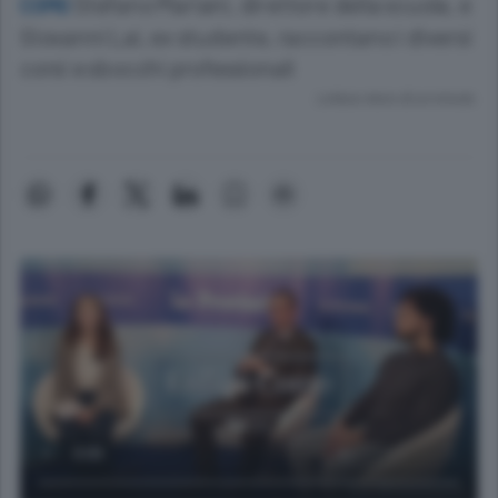
Stefano Mariani, direttore della scuola, e
COMO
Giovanni Lai, ex studente, raccontano i diversi
corsi e sbocchi professionali
Lettura meno di un minuto.