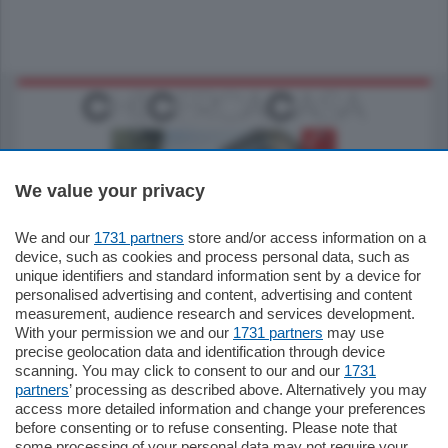
We value your privacy
We and our
1731 partners
store and/or access information on a
795.000
€
device, such as cookies and process personal data, such as
unique identifiers and standard information sent by a device for
Como - Como
personalised advertising and content, advertising and content
Quadrilocale
measurement, audience research and services development.
Zona Como Borghi. Nel complesso di
With your permission we and our
1731 partners
may use
nuova costruzione "JIULIUS" in Classe
precise geolocation data and identification through device
Energetica A2 proponiamo ampio
scanning. You may click to consent to our and our
1731
Quadrilocale …
partners
’ processing as described above. Alternatively you may
mq.
145
locali:
4
access more detailed information and change your preferences
before consenting or to refuse consenting. Please note that
some processing of your personal data may not require your