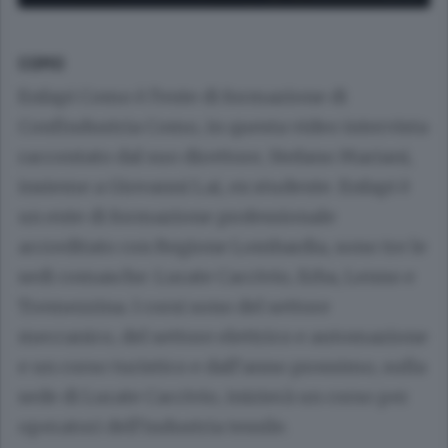
COMO
Enfapi Como è l’ente di formazione di
Confindustria Como, in questa video intervista
raccontato dal suo direttore, Stefano Mariani,
insieme a Giovanni Lai, ex studente. Enfapi è
un ente di formazione professionale
accreditato con Regione Lombardia, sono tre le
sedi comasche: Lurate Caccivio, Erba, Lenno e
Tremezzina. I corsi sono del settore
meccanico, del settore elettrico e automazione
e un corso turistico e dall’anno prossimo, sulla
sede di Lurate Caccivio, inizierà un corso per
operatori dell’industria tessile.