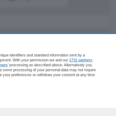
Servizi
Necrologie
que identifiers and standard information sent by a
lopment. With your permission we and our
1731 partners
Pubblicità
tners
’ processing as described above. Alternatively you
Concorsi
at some processing of your personal data may not require
Abbonamenti
nge your preferences or withdraw your consent at any time
Più letti
Le aziende comunicano
Speciali
Cinema
ChiCercaCasa
Archivio