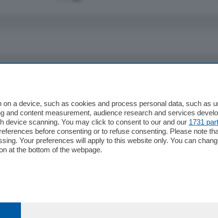
io
Chi Siamo
Redazione
 on a device, such as cookies and process personal data, such as uni
ising and content measurement, audience research and services deve
Editore
gh device scanning. You may click to consent to our and our
1731 par
li
Contatti
ferences before consenting or to refuse consenting. Please note th
ariano
Privacy e Policy
essing. Your preferences will apply to this website only. You can cha
on at the bottom of the webpage.
bassa
alcio Como
 Serie B