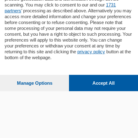
appartamento all'ultimo piano di uno
scanning. You may click to consent to our and our
1731
stabile signorile …
partners
’ processing as described above. Alternatively you may
mq.
140
locali:
5
access more detailed information and change your preferences
before consenting or to refuse consenting. Please note that
some processing of your personal data may not require your
consent, but you have a right to object to such processing. Your
preferences will apply to this website only. You can change
your preferences or withdraw your consent at any time by
returning to this site and clicking the
privacy policy
button at the
bottom of the webpage.
Sezioni
Settimanali
Manage Options
Accept All
Territorio
Sport
Chi Siamo