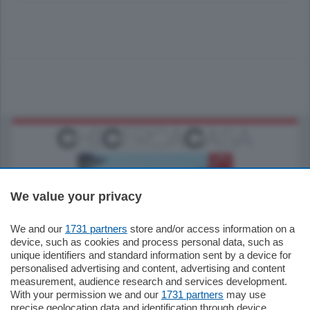
We value your privacy
We and our
1731 partners
store and/or access information on a
770.000
€
device, such as cookies and process personal data, such as
unique identifiers and standard information sent by a device for
Como - Como
personalised advertising and content, advertising and content
Plurilocale
measurement, audience research and services development.
in zona residenziale e tranquilla,
With your permission we and our
1731 partners
may use
proponiamo prestigioso e luminoso
precise geolocation data and identification through device