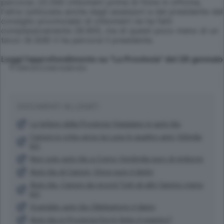
percorso 25.590 chilometri prima di finire in officina,
l'altra (utilizzata anche dagli assessori e dal presidente del
consiglio provinciale) di chilometri ne ha fatti
complessivamente 28.905, ma di questi poco meno di un
terzo (8.308) li ha percorsi il presidente.
Leggi l'approfondimento su "La Provincia" del 28 gennaio
© RIPRODUZIONE RISERVATA
DOCUMENTI ALLEGATI
Le lettere della Provincia Viaggiano in auto blu
Carioni in rotta verso la Luna In quattro anni 160mila
km
Non solo auto blu a Como Ventimila euro di rimborsi
Auto blu di Carioni, Vince pure il derby
Auto blu, Carioni da record Tutti gli altri fannno meno
km
Scandalo auto blu Obbligatorio il diario
Auto blu in Provincia Dov'è finito il registro?