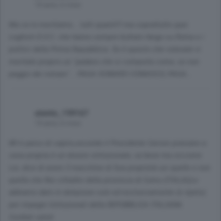
14 anni, 6 mesi
Ma ce lo meritiamo... tutti quanti!!! ma soprattutto quei
Leghisti D.O.C. che hanno sempre buttato fango su Roma e i
politici della Prima Repubblica. Se è questo che volevate vi
meritate proprio un "padano che si comporta come, se non
peggio dei romani"... PAGA SOMARO COMASCO, PAGA...
utente_199167
14 anni, 6 mesi
MI è parso di capire,secondo il Presidente Carioni pranzare a
casa propria è un dovere istituzionale, va bene ma siccome
Lei, dice di avere 3 macchine di Sua proprietà usi quelle e non
quella che Noi cittadini della provincia di Como (ITALIA)Le
abbiamo dato in dotazione solo ed esclusivamente (e ripeto)
per impegni Istituzionali della REPUBBLICA ITALIANA.
Cordiali saluti