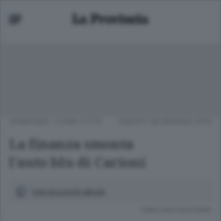
HOMEPAGE
/
COMO CITTÀ
SABATO 28 GENNAIO 2012
La finanza smonta
l'auto blu di Carioni
Vedi documenti allegati
Lettura meno di un minuto.