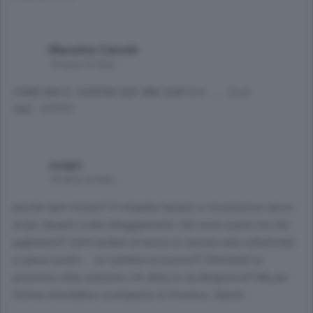
Massimo Caronti
14 anni, 6 mesi
COME MAI IL CARIONI USA UNA AUDI A 6 ........E LA
FIAT...!!!?????
scopri
14 anni, 6 mesi
perché tanti misteri? Il cittadino lariano si incuriosisce ancor
di più, davanti a tale atteggiamento. Del resto siamo noi che
paghiamo!!! Certo andare al lavoro (o servizio alla collettività)
a spese nostre ... mi sembra eccessivo!!! Altrimenti la
prossima volta voteremo chi abita in via Borgovico!!! Ma per
fortuna dovrebbero scomparire le Province. Sperm