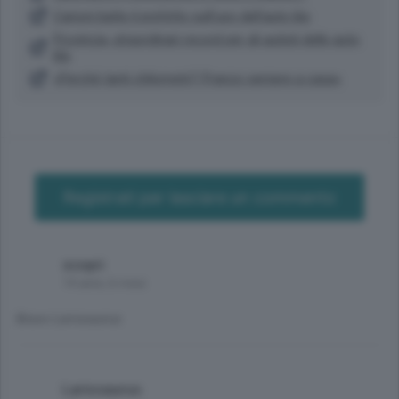
Carioni batte il prefetto sull'uso dell'auto blu
Provincia, straordinari record per gli autisti delle auto
blu
«Perché tanti chilometri? Pranzo sempre a casa»
Registrati per lasciare un commento
scopri
14 anni, 6 mesi
Bravo Lariosaurus
Lariosaurus