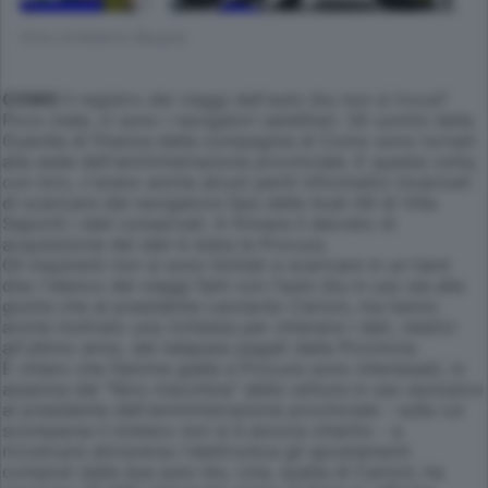
(Foto di Roberto Bargna)
COMO
Il registro dei viaggi dell'auto blu non si trova?
Poco male, ci sono i navigatori satellitari. Gli uomini della
Guardia di finanza della compagnia di Como sono tornati
alla sede dell'amministrazione provinciale. E questa volta,
con loro, c'erano anche alcuni periti informatici incaricati
di scaricare dal navigatore Gps delle Audi A6 di Villa
Saporiti i dati conservati. A firmare il decreto di
acquisizione dei dati è stata la Procura.
Gli inquirenti non si sono limitati a scaricare in un hard
disc l'elenco dei viaggi fatti con l'auto blu in uso sia alla
giunta che al presidente Leonardo Carioni, ma hanno
anche inoltrato una richiesta per ottenere i dati, relativi
all'ultimo anno, dei telepass pagati dalla Provincia.
È chiaro che fiamme gialle e Procura sono interessati, in
assenza del "libro macchina" della vettura in uso esclusivo
al presidente dell'amministrazione provinciale - sulla cui
scomparsa il mistero non si è ancora chiarito - a
ricostruire attraverso l'elettronica gli spostamenti
compiuti dalle due auto blu. Una, quella di Carioni, ha