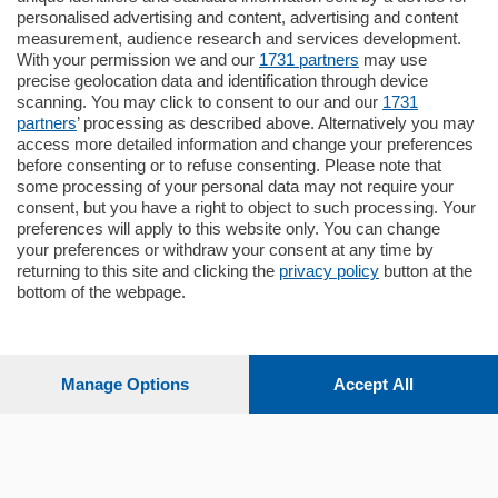
Cernobbio - Como
personalised advertising and content, advertising and content
Appartamento
measurement, audience research and services development.
Situato nella tranquilla frazione di Piazza
With your permission we and our
1731 partners
may use
Santo Stefano, in un contesto riservato e a
precise geolocation data and identification through device
pochi minuti …
scanning. You may click to consent to our and our
1731
partners
’ processing as described above. Alternatively you may
mq.
80
access more detailed information and change your preferences
before consenting or to refuse consenting. Please note that
some processing of your personal data may not require your
consent, but you have a right to object to such processing. Your
preferences will apply to this website only. You can change
your preferences or withdraw your consent at any time by
returning to this site and clicking the
privacy policy
button at the
bottom of the webpage.
Sezioni
Settimanali
Manage Options
Accept All
Territorio
Sport