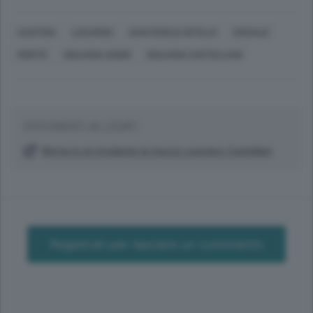
AUSTRIA
LOCARNO
SAN FEDELE INTELVI
SOCIALE
MORTE
GIULIANA ADDIO
GIULIANA CASTELLANI
DOCUMENTI ALLEGATI
Morta in un incidente la mezzo soprano Castellani
Registrati per lasciare un commento