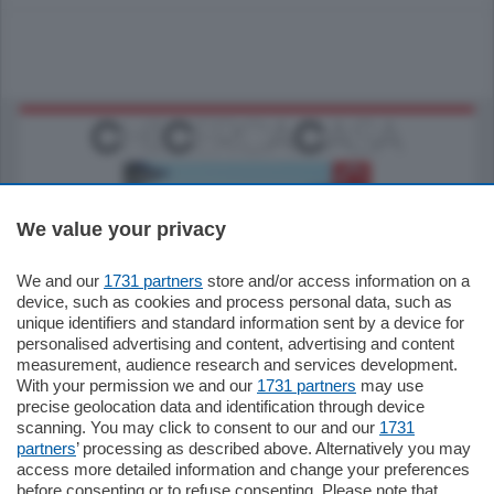
We value your privacy
We and our
1731 partners
store and/or access information on a
770.000
€
device, such as cookies and process personal data, such as
unique identifiers and standard information sent by a device for
Como - Como
personalised advertising and content, advertising and content
Plurilocale
measurement, audience research and services development.
in zona residenziale e tranquilla,
With your permission we and our
1731 partners
may use
proponiamo prestigioso e luminoso
precise geolocation data and identification through device
appartamento all'ultimo piano di uno
scanning. You may click to consent to our and our
1731
stabile signorile …
partners
’ processing as described above. Alternatively you may
mq.
140
locali:
5
access more detailed information and change your preferences
before consenting or to refuse consenting. Please note that