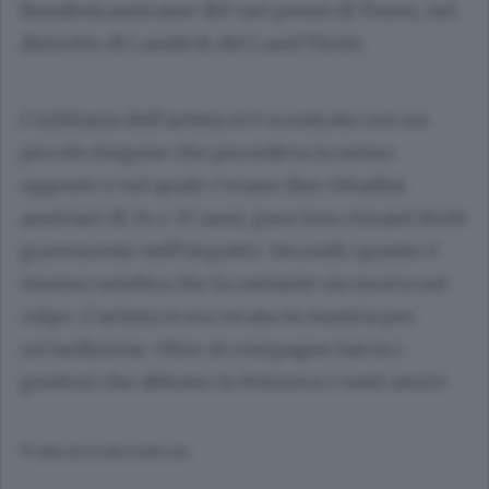
Bundestrasstrasse 180 nei pressi di Tosen, nel
distretto di Landeck del Land Tirolo.
L’utilitaria dell’artista si è scontrata con un
piccolo furgone che procedeva in senso
opposto e sul quale c’erano due cittadini
austriaci di 34 e 35 anni, pure loro rimasti feriti
gravemente nell’impatto. Secondo quanto è
emerso sembra che la cantante sia morta sul
colpo. L’artista si era recata in Austria per
un’audizione. Oltre al compagno lascia i
genitori che abitano in Svizzera e tanti amici.
© RIPRODUZIONE RISERVATA