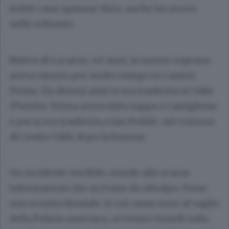
fedele cane spinone Sirio, anche lui morto
nello schianto.
Nativa di Locarno, 40 anni, la mezzo soprano
aveva vissuto per molto tempo in Canton
Ticino. Da diversi anni si era trasferita in Valle
d’Intelvi. Prima aveva fatto tappa a Castiglione
e poi si era trasferita a San Fedele, nel comune
di Centro Valle dopo la fusione.
Un incidente terribile, stando alle scarne
informazioni che arrivano da oltralpe. Forse
uno scontro frontale, le cui cause sono al vaglio
della Polizia austriaca, avvenuto lunedì sulla