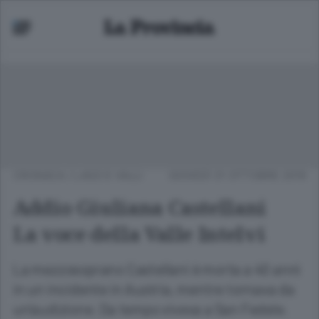
CRONACA
/
LAGO E VALLI
GIOVEDÌ 31 OTTOBRE 2019
Addio Giuliana Castellani
La voce della Valle Intelvi
La mezzosoprano Castellani è morta a 40 anni
in un incidente in Austria, mentre tornava da
un’audizione. Da tempo viveva a San Fedele.