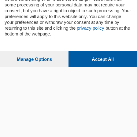
some processing of your personal data may not require your
consent, but you have a right to object to such processing. Your
preferences will apply to this website only. You can change
your preferences or withdraw your consent at any time by
returning to this site and clicking the
privacy policy
button at the
bottom of the webpage.
Sezioni
Settimanali
Manage Options
Accept All
Territorio
Sport
Chi Siamo
Servizi