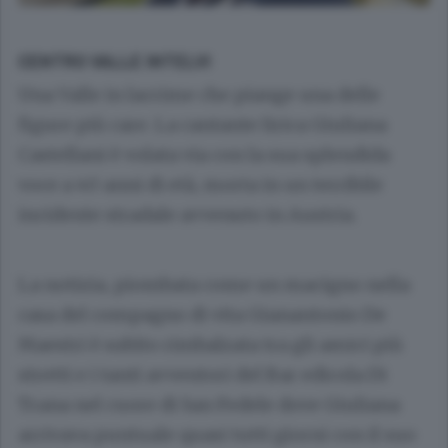
CENTRO VALLE INTELVI
Una Valle in lacrime che piange una delle
figure più care. La cantante lirica Giuliana
Castellani è volata via con la sua splendida
voce a 40 anni di età, morta in un terribile
incidente stradale avvenuto in Austria.
La notizia, piombata come un macigno nella
casa del compagno di vita Gianantonio De
Maestri è subito rimbalzata tra gli amici più
stretti e i tanti avventori del Bar edicola Di
Trana nel cuore di San Fedele dove Giuliana
arrivava puntuale quasi tutti giorni con il suo