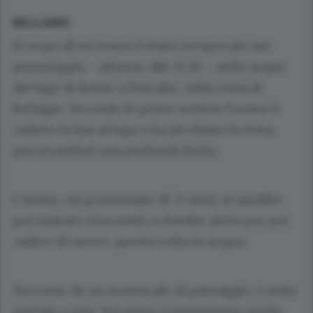
BELLAGIO
Il corpo di un uomo è stato recuperato nel
pomeriggio - attorno alle 15.30 - nelle acque
del lago di fronte a Pescallo, nella zona di
Bellagio. Secondo le prime notizie l’uomo è
caduto vicino al lago e ha picchiato la testa,
procurandosi una profonda ferita.
L’uomo, un pensionato di 71 anni, si sarebbe
poi rialzato riuscendo a chieder aiuto per poi
cadere di nuovo, questa volta in acqua.
Soccorso da un motoscafo di passaggio, è stato
portato a riva. Sul posto è intervenuto anche