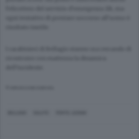
l’elicottero del servizio d’emergenza 118, ma
ogni tentativo di prestare soccorso all’uomo è
risultato inutile.
I carabinieri di Bellagio stanno ora cercando di
ricostruire con esattezza la dinamica
dell’incidente.
© RIPRODUZIONE RISERVATA
BELLAGIO
SALUTE
FERITE, LESIONI