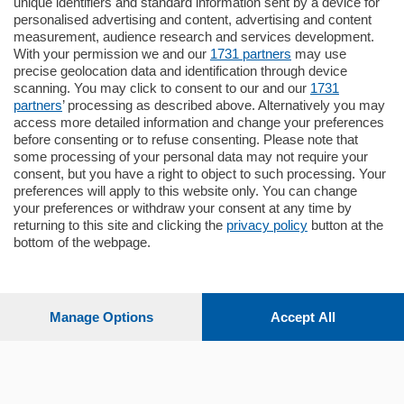
unique identifiers and standard information sent by a device for
Como - Como
personalised advertising and content, advertising and content
Plurilocale
measurement, audience research and services development.
in zona residenziale e tranquilla,
With your permission we and our
1731 partners
may use
proponiamo prestigioso e luminoso
precise geolocation data and identification through device
appartamento all'ultimo piano di uno
scanning. You may click to consent to our and our
1731
stabile signorile …
partners
’ processing as described above. Alternatively you may
mq.
140
locali:
5
access more detailed information and change your preferences
before consenting or to refuse consenting. Please note that
some processing of your personal data may not require your
consent, but you have a right to object to such processing. Your
preferences will apply to this website only. You can change
your preferences or withdraw your consent at any time by
returning to this site and clicking the
privacy policy
button at the
bottom of the webpage.
Sezioni
Settimanali
Manage Options
Accept All
Territorio
Sport