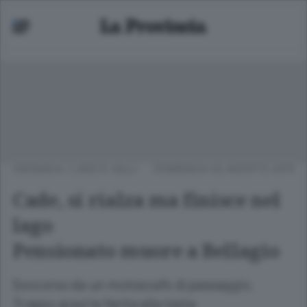
CRONACA
/
LAGO E VALLI
DOMENICA 02 AGOSTO 2015
Cade, si rialza ma finisce nel
lago
Pensionato muore a Bellagio
Soccorso da un motoscafo di passaggio.
Troppo gravi le ferite alla testa