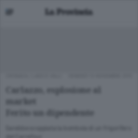
CRONACA
/
LAGO E VALLI
VENERDÌ 13 NOVEMBRE 2015
Carlazzo, esplosione al
market
Ferito un dipendente
Sarebbe scoppiata la bombola di un frigorifero
del Carrefour