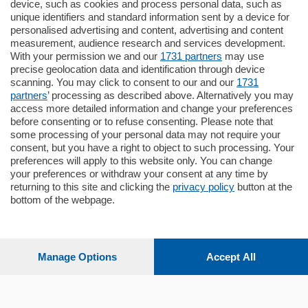
770.000
€
device, such as cookies and process personal data, such as
unique identifiers and standard information sent by a device for
Como - Como
personalised advertising and content, advertising and content
Plurilocale
measurement, audience research and services development.
in zona residenziale e tranquilla,
With your permission we and our
1731 partners
may use
proponiamo prestigioso e luminoso
precise geolocation data and identification through device
appartamento all'ultimo piano di uno
scanning. You may click to consent to our and our
1731
stabile signorile …
partners
’ processing as described above. Alternatively you may
mq.
140
locali:
5
access more detailed information and change your preferences
before consenting or to refuse consenting. Please note that
some processing of your personal data may not require your
consent, but you have a right to object to such processing. Your
preferences will apply to this website only. You can change
your preferences or withdraw your consent at any time by
returning to this site and clicking the
privacy policy
button at the
bottom of the webpage.
Sezioni
Settimanali
Manage Options
Accept All
Territorio