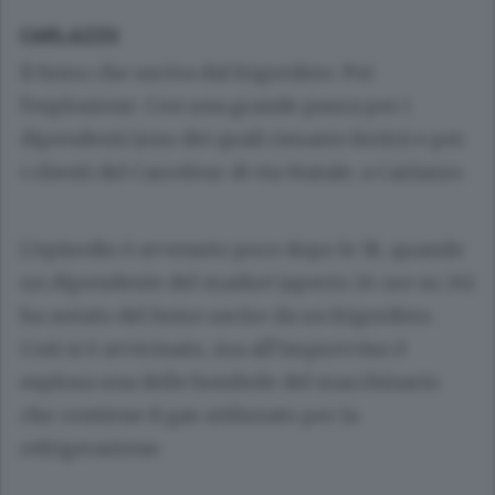
CARLAZZO
Il fumo che usciva dal frigorifero. Poi
l’esplosione. Con una grande paura per i
dipendenti (uno dei quali rimasto ferito) e per
i clienti del Carrefour di via Statale, a Carlazzo.
L’episodio è avvenuto poco dopo le 18, quando
un dipendente del market (aperto 24 ore su 24)
ha notato del fumo uscire da un frigorifero.
Così si è avvicinato, ma all’improvviso è
esplosa una delle bombole del macchinario
che contiene il gas utilizzato per la
refrigerazione.