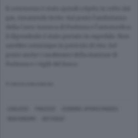
Il commesso è stato quindi colpito in volto dal
gas, rimanendo ferito. Sul posto l’ambulanza
della Croce Azzurra di Porlezza e l’automedica:
il dipendente è stato portato in ospedale. Non
sarebbe comunque in pericolo di vita. Sul
posto anche i carabinieri della stazione di
Porlezza e i vigili del fuoco.
© RIPRODUZIONE RISERVATA
CARLAZZO
PORLEZZA
ECONOMIA, AFFARI E FINANZA
BENI CONSUMO
DETTAGLIO