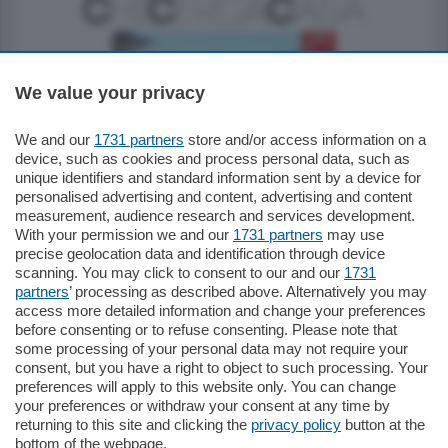
We value your privacy
We and our
1731 partners
store and/or access information on a
770.000
€
device, such as cookies and process personal data, such as
unique identifiers and standard information sent by a device for
Como - Como
personalised advertising and content, advertising and content
Plurilocale
measurement, audience research and services development.
in zona residenziale e tranquilla,
With your permission we and our
1731 partners
may use
proponiamo prestigioso e luminoso
precise geolocation data and identification through device
appartamento all'ultimo piano di uno
scanning. You may click to consent to our and our
1731
stabile signorile …
partners
’ processing as described above. Alternatively you may
mq.
140
locali:
5
access more detailed information and change your preferences
before consenting or to refuse consenting. Please note that
some processing of your personal data may not require your
consent, but you have a right to object to such processing. Your
preferences will apply to this website only. You can change
your preferences or withdraw your consent at any time by
returning to this site and clicking the
privacy policy
button at the
bottom of the webpage.
Sezioni