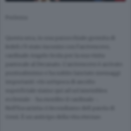
Porlezza
Questa sera, in una parrocchiale gremita di
fedeli c’è stato incontro con l’arcivescovo,
cardinale
Angelo Scola
per la sua visita
pastorale al Decanato. L’arcivescovo è arrivato
puntualissimo e ha subito lanciato messaggi
importanti: «In un’epoca di ascolto
superficiale siamo qui ad un’assemblea
ecclesiale - ha esordito il cardinale -.
Nell’Eucaristia ci fecondiamo dell parola di
Gesú. È un anticipo della vita eterna».