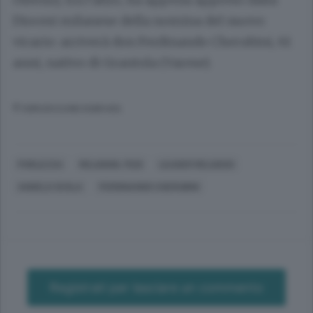
Diocesi milanese della nomina del nuovo
vicario: arriverà don
Ferdinando Cherubini
, 61
anni, nativo di Grantola (Varese).
© RIPRODUZIONE RISERVATA
PORLEZZA
RELIGIONI, FEDI
LEADER RELIGIOSI
ANGELO SCOLA
FERDINANDO CHERUBINI
Registrati per lasciare un commento