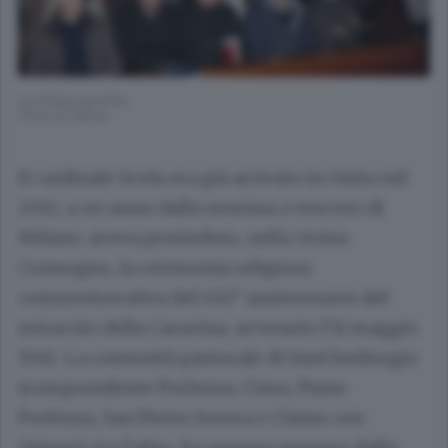
La chiesa gremita
(Foto di Selva)
Il cardinale Scola era già arrivato in visita nel
2012, a un anno dalla nomina a vescovo di
Milano: aveva presieduto, nella vicina
Cressogno, la cerimonia religiosa
commemorativa del 450° anniversario del
miracolo della Caravina, avvenuto l’11 maggio
1562. La comunità pastorale di Sant’Ambrogio
(comprendente Porlezza, Cima, Piano
Porlezza, San Pietro Sovera e Claino con
Osteno), tra l’altro, ha appena appreso dalla