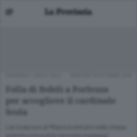
CRONACA
/
LAGO E VALLI
MARTEDÌ 18 OTTOBRE 2016
Folla di fedeli a Porlezza
per accogliere il cardinale
Scola
L’arcivescovo di Milano è entrato nella chiesa
gremita e ha subito lanciato messaggi