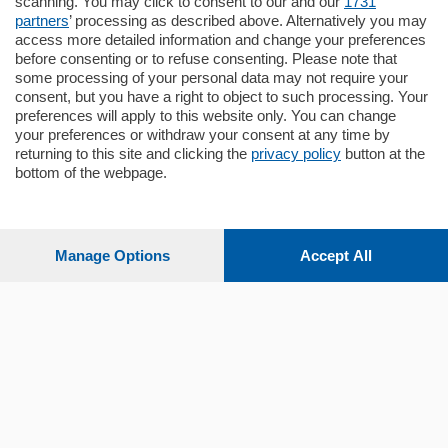
scanning. You may click to consent to our and our
1731
Quadrilocale …
partners
’ processing as described above. Alternatively you may
mq.
145
locali:
4
access more detailed information and change your preferences
before consenting or to refuse consenting. Please note that
some processing of your personal data may not require your
consent, but you have a right to object to such processing. Your
preferences will apply to this website only. You can change
your preferences or withdraw your consent at any time by
returning to this site and clicking the
privacy policy
button at the
bottom of the webpage.
Sezioni
Settimanali
Manage Options
Accept All
Territorio
Sport
Chi Siamo