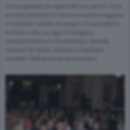
Poi ha spiegato le ragioni del suo arrivo: «Con
la visita pastorale il vescovo va ad incoraggiare
e consolare i fedeli. Da tempo c’è una frattura
tra fede e vita, ma oggi c’è maggior
consapevolezza in chi partecipa. Quando
usciamo di chiesa, tuttavia, ci lasciamo
assorbire dall’opinione dominante».