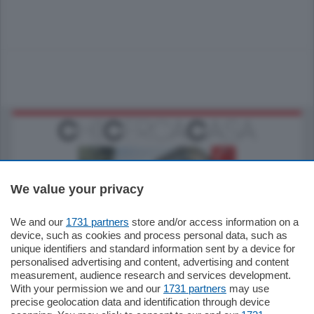
We value your privacy
We and our
1731 partners
store and/or access information on a
795.000
€
device, such as cookies and process personal data, such as
unique identifiers and standard information sent by a device for
Como - Como
personalised advertising and content, advertising and content
Quadrilocale
measurement, audience research and services development.
Zona Como Borghi. Nel complesso di
With your permission we and our
1731 partners
may use
nuova costruzione "JIULIUS" in Classe
precise geolocation data and identification through device
Energetica A2 proponiamo ampio