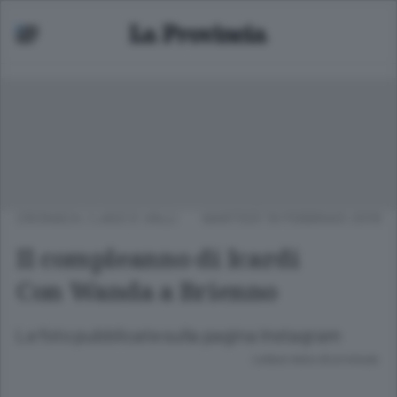
CRONACA
/
LAGO E VALLI
MARTEDÌ 19 FEBBRAIO 2019
Il compleanno di Icardi
Con Wanda a Brienno
Le foto pubblicate sulla pagina Instagram
Lettura meno di un minuto.