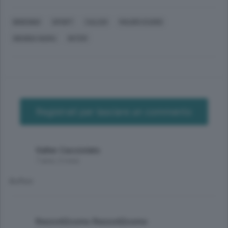
BRIENNO
SPORT
CALCIO
MAURO ICARDI
WANDA NARA
INTER
Registrati per lasciare un commento
Valter Cacciolato
7 anni, 5 mesi
Buffoni
Rezzo62como Rezzo62como