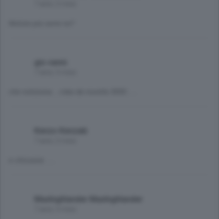
7 anni, 5 mesi
Notizie più serie no?
gio vanni
7 anni, 5 mesi
che notiziona....roba da novella 3000......
Kenzo Kenzaki
7 anni, 5 mesi
e chissene .....
Maxhighlander Maxhighlander
7 anni, 5 mesi