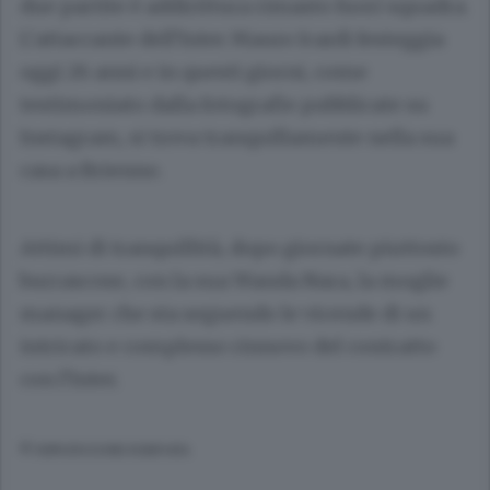
due partite è addirittura rimasto fuori squadra.
L’attaccante dell’Inter Mauro Icardi festeggia
oggi 26 anni e in questi giorni, come
testimoniato dalla fotografie pubblicate su
Instagram, si trova tranquillamente nella sua
casa a Brienno.
Attimi di tranquillità, dopo giornate piuttosto
burrascose, con la sua Wanda Nara, la moglie
manager che sta seguendo le vicende di un
intricato e complesso rinnovo del contratto
con l’Inter.
© RIPRODUZIONE RISERVATA