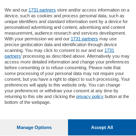
We and our
1731 partners
store and/or access information on a
795.000
€
device, such as cookies and process personal data, such as
unique identifiers and standard information sent by a device for
Como - Como
personalised advertising and content, advertising and content
Quadrilocale
measurement, audience research and services development.
Zona Como Borghi. Nel complesso di
With your permission we and our
1731 partners
may use
nuova costruzione "JIULIUS" in Classe
precise geolocation data and identification through device
Energetica A2 proponiamo ampio
scanning. You may click to consent to our and our
1731
Quadrilocale …
partners
’ processing as described above. Alternatively you may
mq.
145
locali:
4
access more detailed information and change your preferences
before consenting or to refuse consenting. Please note that
some processing of your personal data may not require your
consent, but you have a right to object to such processing. Your
preferences will apply to this website only. You can change
your preferences or withdraw your consent at any time by
returning to this site and clicking the
privacy policy
button at the
bottom of the webpage.
Sezioni
Settimanali
Manage Options
Accept All