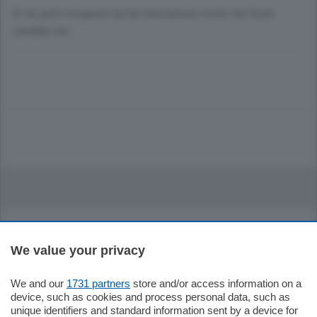
Si ok, però insegnate anche educazione civica che forse
sarebbe ora...
We value your privacy
Sezioni
We and our
1731 partners
store and/or access information on a
device, such as cookies and process personal data, such as
Settimanali
unique identifiers and standard information sent by a device for