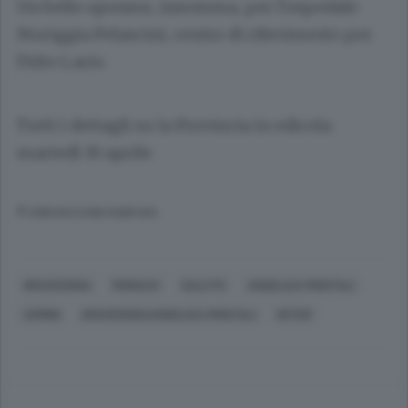
Un bello sponsor, insomma, per l’ospedale
Moriggia Pelascini, centro di riferimento per
l’Alto Lario.
Tutti i dettagli su la Provincia in edicola
martedì 19 aprile
© RIPRODUZIONE RISERVATA
GRAVEDONA
MONACO
SALUTE
ANGELICA MONTALI
UOMINI
GRAVEDONAANGELICA MONTALI
INTER