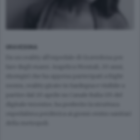
GRAVEDONA
Da un reality all’ospedale di Gravedona per
fare degli esami.
Angelica Montali
, 20 anni,
showgirl che ha appena partecipati a Eight
rooms, reality girato in Sardegna e visibile a
partire dal 20 aprile su Canale Italia 135 del
digitale terrestre, ha preferito la struttura
ospedaliera periferica ai grossi centro sanitari
della metropoli.