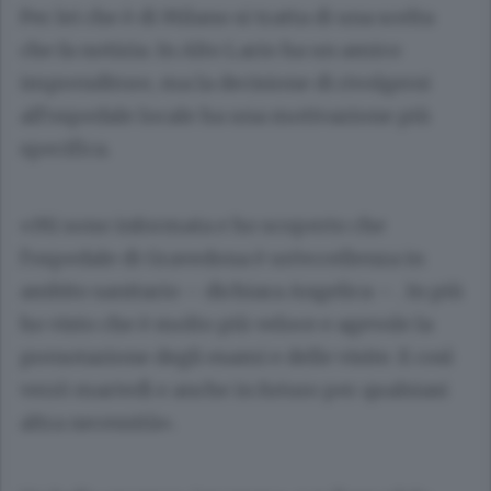
Per lei che è di Milano si tratta di una scelta
che fa notizia. In Alto Lario ha un amico
imprenditore, ma la decisione di rivolgersi
all’ospedale locale ha una motivazione più
specifica.
«Mi sono informata e ho scoperto che
l’ospedale di Gravedona è un’eccellenza in
ambito sanitario – dichiara Angelica – . In più
ho visto che è molto più veloce e agevole la
prenotazione degli esami e delle visite. E così
verrò martedì e anche in futuro per qualsiasi
altra necessità».