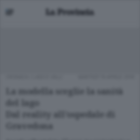
CRONACA
/
LAGO E VALLI
MARTEDÌ 19 APRILE 2016
La modella sceglie la sanità
del lago
Dal reality all’ospedale di
Gravedona