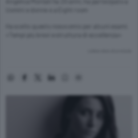
Angelica Montali ha 20 anni, ha partecipato a
Uomini e donne e a Eight room
Ha scelto questo nosocomio per alcuni esami.
«Tempi più brevi e struttura di eccellenza»
Lettura meno di un minuto.