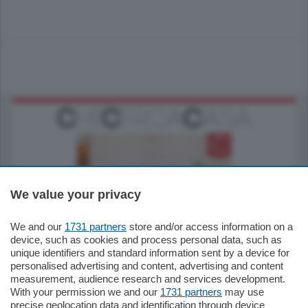
We value your privacy
185.000
€
We and our
1731 partners
store and/or access information on a
device, such as cookies and process personal data, such as
Cernobbio - Como
unique identifiers and standard information sent by a device for
Appartamento
personalised advertising and content, advertising and content
Situato nella tranquilla frazione di Piazza
measurement, audience research and services development.
Santo Stefano, in un contesto riservato e a
With your permission we and our
1731 partners
may use
pochi minuti …
precise geolocation data and identification through device