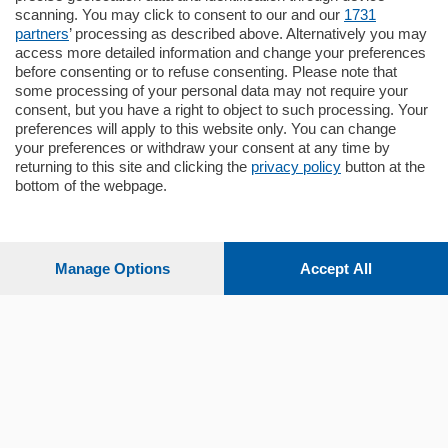
scanning. You may click to consent to our and our
1731
mq.
80
partners
’ processing as described above. Alternatively you may
access more detailed information and change your preferences
before consenting or to refuse consenting. Please note that
some processing of your personal data may not require your
consent, but you have a right to object to such processing. Your
preferences will apply to this website only. You can change
your preferences or withdraw your consent at any time by
Sezioni
returning to this site and clicking the
privacy policy
button at the
bottom of the webpage.
Settimanali
Manage Options
Accept All
Territorio
Sport
Chi Siamo
Servizi