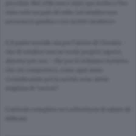
piccolini. Nel 2016 non è stato qui molto e l’ho
visto solo un paio di volte. Lei sembra una
persona in gamba e con un bel carattere».
E il paese sorride, sia per l’arrivo di Clooney -
che di vendere non ne vuole proprio sapere,
almeno per ora – che per il richiamo turistico
che ciò comporterà, come ogni anno.
Considerando poi la novità, sono attesi
migliaia di “curiosi”.
L’articolo completo su La Provincia di sabato 18
febbraio