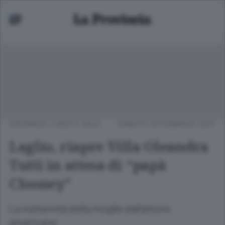
CRONACA
/
LAGO E VALLI
SABATO 18 FEBBRAIO 2017
Laglio, riapre Villa Oleandra
Tutti in attesa di “papà
Clooney”
La maternità della moglie dell’attore
americano