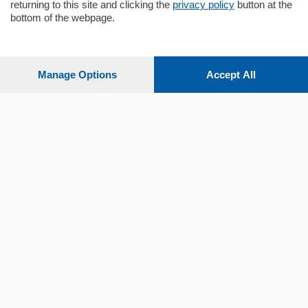
returning to this site and clicking the
privacy policy
button at the
bottom of the webpage.
Sezioni
Settimanali
Manage Options
Accept All
Territorio
Sport
Chi Siamo
Servizi
© COPYRIGHT 2026 - La Provincia di Como S.r.l. P. IVA