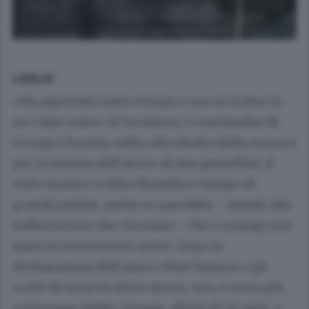
LAGLIO
«Ha aspettato tanto tempo e ora ne fa due in
un colpo solo». Se la ridono, i concittadini di
George Clooney, salito alla ribalta della cronaca
per la notizia dell’arrivo di due gemellini. Il
tutto mentre a villa Oleandra è tempo di
grandi pulizie, anche se parrebbe - stando alle
indiscrezioni che circolano - che i coniugi non
siano in imminente arrivo. Dopo le
dichiarazioni dell’amico Matt Damon e gli
scatti di Amal in dolce attesa, non ci sono più
comunque dubbi: George, all’età di 56 anni, a