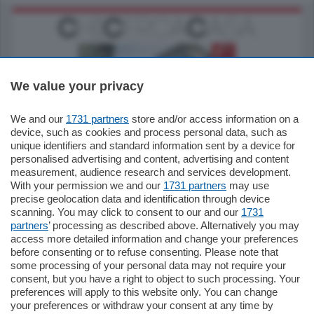
We value your privacy
We and our
1731 partners
store and/or access information on a
795.000
€
device, such as cookies and process personal data, such as
unique identifiers and standard information sent by a device for
Como - Como
personalised advertising and content, advertising and content
Quadrilocale
measurement, audience research and services development.
Zona Como Borghi. Nel complesso di
With your permission we and our
1731 partners
may use
nuova costruzione "JIULIUS" in Classe
precise geolocation data and identification through device
Energetica A2 proponiamo ampio
scanning. You may click to consent to our and our
1731
Quadrilocale …
partners
’ processing as described above. Alternatively you may
mq.
145
locali:
4
access more detailed information and change your preferences
before consenting or to refuse consenting. Please note that
some processing of your personal data may not require your
consent, but you have a right to object to such processing. Your
preferences will apply to this website only. You can change
your preferences or withdraw your consent at any time by