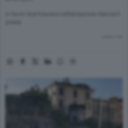
e i lavori di primavera nell’abitazione rilancia il
gossip
Lettura 1 min.