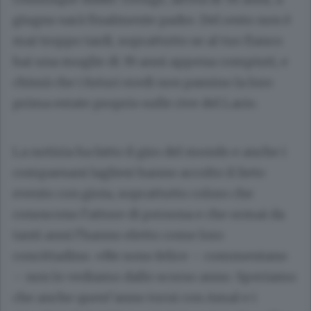
giugno sarà finalmente padre. Del resto non è
mai troppo tardi, soprattutto se al tuo fianco
hai una moglie di 39 anni appena compiuti, e
chissà che i futuri eredi non passino la loro
prima estate proprio sulle rive del Lario.
La notizia ha fatto il giro del mondo e anche i
compaesani lagliesi hanno accolto il lieto
evento con gioia, soprattutto coloro che
conoscono l’attore di persona e che ormai da
tanti anni l’hanno eletto come loro
concittadino. «Ne sono felice – commentano
– non lo vediamo dallo scorso anno. Speriamo
che anche quest’anno torni con Amal e i