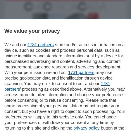
We value your privacy
We and our
1731 partners
store and/or access information on a
795.000
€
device, such as cookies and process personal data, such as
unique identifiers and standard information sent by a device for
Como - Como
personalised advertising and content, advertising and content
Quadrilocale
measurement, audience research and services development.
Zona Como Borghi. Nel complesso di
With your permission we and our
1731 partners
may use
nuova costruzione "JIULIUS" in Classe
precise geolocation data and identification through device
Energetica A2 proponiamo ampio
scanning. You may click to consent to our and our
1731
Quadrilocale …
partners
’ processing as described above. Alternatively you may
mq.
145
locali:
4
access more detailed information and change your preferences
before consenting or to refuse consenting. Please note that
some processing of your personal data may not require your
consent, but you have a right to object to such processing. Your
preferences will apply to this website only. You can change
your preferences or withdraw your consent at any time by
returning to this site and clicking the
privacy policy
button at the