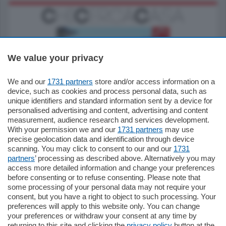
We value your privacy
We and our
1731 partners
store and/or access information on a
770.000
€
device, such as cookies and process personal data, such as
unique identifiers and standard information sent by a device for
Como - Como
personalised advertising and content, advertising and content
Plurilocale
measurement, audience research and services development.
in zona residenziale e tranquilla,
With your permission we and our
1731 partners
may use
proponiamo prestigioso e luminoso
precise geolocation data and identification through device
appartamento all'ultimo piano di uno
scanning. You may click to consent to our and our
1731
stabile signorile …
partners
’ processing as described above. Alternatively you may
mq.
140
locali:
5
access more detailed information and change your preferences
before consenting or to refuse consenting. Please note that
some processing of your personal data may not require your
consent, but you have a right to object to such processing. Your
preferences will apply to this website only. You can change
your preferences or withdraw your consent at any time by
returning to this site and clicking the
privacy policy
button at the