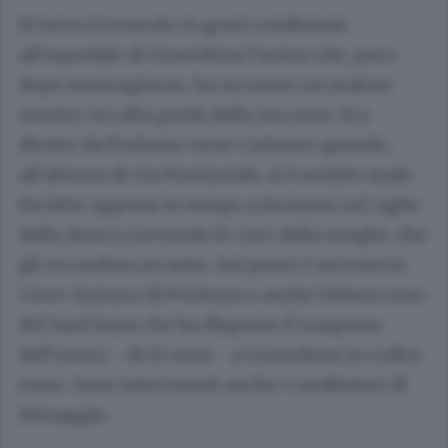
Si trova ricoverato in gravi condizioni
all’ospedale di Gravedona l’uomo che, poco
dopo mezzogiorno, ha accusato un malore
mentre era alla guida della sua auto. Era
diretto da Porlezza verso Carlazzo quando,
all’altezza di via Provinciale, si è sentito male.
Ha fatto appena in tempo a fermarsi sul ciglio
della destra ricevendo le cure della moglie, che
gli era seduta accanto. Sul posto è arrivata la
Croce Azzurra di Porlezza e anche l’elisoccorso
del Sant’Anna che ha disposto il trasporto
dell’uomo - di 63 anni - a Gravedona in codice
rosso. Sono intervenuti anche i carabinieri di
Menaggio.