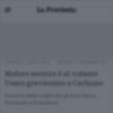
CRONACA
/
LAGO E VALLI
GIOVEDÌ 12 NOVEMBRE 2015
Malore mentre è al volante
Uomo gravissimo a Carlazzo
Soccorso dalla moglie che gli era a fianco.
Ricoverato a Gravedona