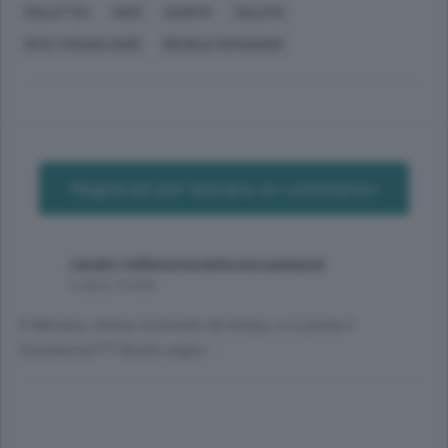
MALATTIA
AIDS
SANITÀ
SALUTE
RITA TIZIANA GUIDI
MICHELE SPAGGIARI
Registrati per lasciare un commento
renato millenovecentosessantasei
6 anni, 4 mesi
A Mariano, donna ricoverata da tempo, si è presa il
Coronavirus??? Brutto segno.....