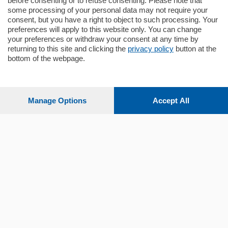
before consenting or to refuse consenting. Please note that
some processing of your personal data may not require your
consent, but you have a right to object to such processing. Your
preferences will apply to this website only. You can change
your preferences or withdraw your consent at any time by
returning to this site and clicking the
privacy policy
button at the
bottom of the webpage.
Sezioni
Settimanali
Manage Options
Accept All
Territorio
Sport
Chi Siamo
Servizi