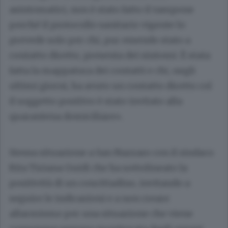
asintomatici, non è stato fatto il tampone
perché il protocollo sanitario vigente lo
prevede solo per chi, pur essendo stato a
contatto diretto, presenta dei sintomi. È stata
fatta la mappatura dei contatti e chi, negli
ultimi giorni, ha avuto un contatto diretto col
il soggetto positivo è stato invitato alla
quarantena domiciliare».
Stessa situazione a San Nazzaro con il sindaco
Rita Tiziana Guidi che ha sottolineato la
positività di un concittadino, invitando a
seguire le indicazioni e a non creare
allarmismo per una situazione che viene