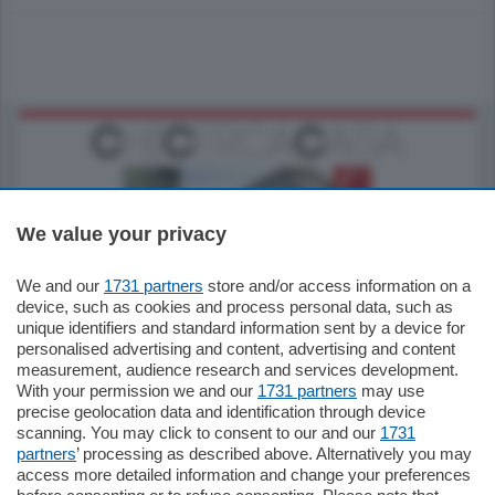
We value your privacy
We and our
1731 partners
store and/or access information on a
795.000
€
device, such as cookies and process personal data, such as
unique identifiers and standard information sent by a device for
Como - Como
personalised advertising and content, advertising and content
Quadrilocale
measurement, audience research and services development.
Zona Como Borghi. Nel complesso di
With your permission we and our
1731 partners
may use
nuova costruzione "JIULIUS" in Classe
precise geolocation data and identification through device
Energetica A2 proponiamo ampio
scanning. You may click to consent to our and our
1731
Quadrilocale …
partners
’ processing as described above. Alternatively you may
mq.
145
locali:
4
access more detailed information and change your preferences