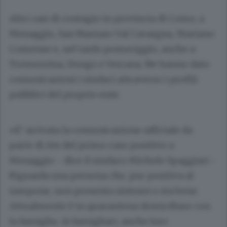
Altri casi di contagio in provincia di Como, a
Menaggio, San Nazzaro Val Cavargna, Mariano
Comense e, nel tardo pomeriggio, anche a
Tremezzina, Dongo e Vercana. Ne hanno dato
comunicazioni i sindaci attraverso i profili
pubblici del proprio ente.
«E’ arrivata la comunicazione ufficiale da
parte di Ats del primo caso positivo a
Menaggio - dice il sindaco Michele Spaggiari -
Riguarda una persona che, pur positiva al
tampone, non presenta sintomi e sta bene.
Attualmente è in quarantena domiciliare con
la famiglia. Ai famigliari, anche loro