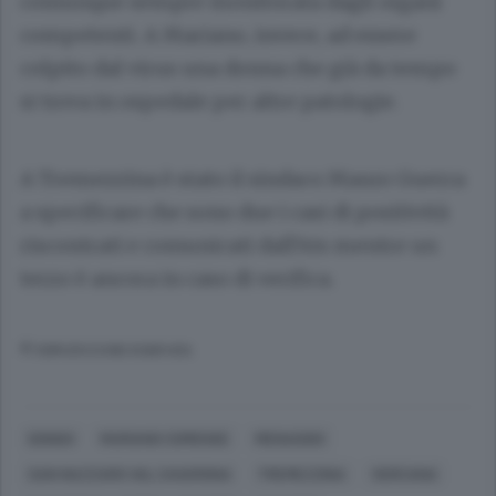
comunque sempre monitorata dagli organi
competenti. A Mariano, invece, ad essere
colpito dal virus una donna che già da tempo
si trova in ospedale per altre patologie.
A Tremezzina è stato il sindaco Mauro Guerra
a specificare che sono due i casi di positività
riscontrati e comunicati dall’Ats mentre un
terzo è ancora in caso di verifica.
© RIPRODUZIONE RISERVATA
DONGO
MARIANO COMENSE
MENAGGIO
SAN NAZZARO VAL CAVARGNA
TREMEZZINA
VERCANA