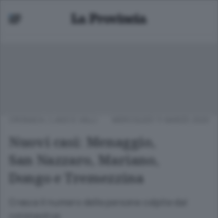
CRONACA
/
LAGO E VALLI
MERCOLEDÌ 11 MARZO 2020
Nuovi casi: Menaggio,
San Nazzaro, Mariano,
Dongo e Tremezzina
Cresce il numero delle persone colpite dal
coronavirus