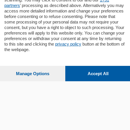
partners
’ processing as described above. Alternatively you may
mq.
80
access more detailed information and change your preferences
before consenting or to refuse consenting. Please note that
some processing of your personal data may not require your
consent, but you have a right to object to such processing. Your
preferences will apply to this website only. You can change your
preferences or withdraw your consent at any time by returning
to this site and clicking the
privacy policy
button at the bottom of
Sezioni
the webpage.
Settimanali
Manage Options
Accept All
Territorio
Sport
Chi Siamo
Servizi