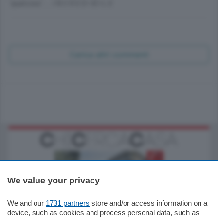
"qualcosa".... I N C R E D I B I L E
Carica altri commenti
We value your privacy
We and our
1731 partners
store and/or access information on a
795.000
€
device, such as cookies and process personal data, such as