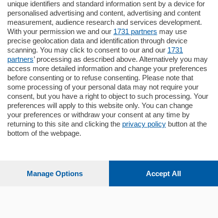
unique identifiers and standard information sent by a device for
Como - Como
personalised advertising and content, advertising and content
Quadrilocale
measurement, audience research and services development.
Zona Como Borghi. Nel complesso di
With your permission we and our
1731 partners
may use
nuova costruzione "JIULIUS" in Classe
precise geolocation data and identification through device
Energetica A2 proponiamo ampio
scanning. You may click to consent to our and our
1731
Quadrilocale …
partners
’ processing as described above. Alternatively you may
mq.
145
locali:
4
access more detailed information and change your preferences
before consenting or to refuse consenting. Please note that
some processing of your personal data may not require your
consent, but you have a right to object to such processing. Your
preferences will apply to this website only. You can change
your preferences or withdraw your consent at any time by
returning to this site and clicking the
privacy policy
button at the
bottom of the webpage.
Sezioni
Settimanali
Manage Options
Accept All
Territorio
Sport