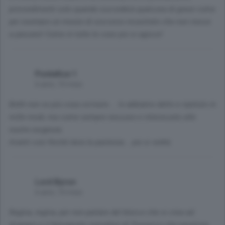
provvedimenti solo quando succederà qualcosa di grave come
per esempio un mezzo di soccorso incastrato che non riesce
a passare! Come in tutte le cose poi si agisce!
Pontefice 1
6 anni, 10 mesi
Bohh non so più cosa scrivere.... lo abbiamo detto e ripetuto in
mille modi, ma come sempre nessuno e interessato alle
nostre esigenze.
Avanti così finché dura la pazienza... poi si vedrà.
Lord Byron
6 anni, 10 mesi
Regina, regina, per non parlare del blocco che si crea ad