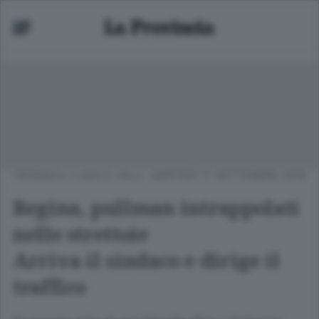
CRONACA
/
LAGO E VALLI
MARTEDÌ 17 SETTEMBRE 2019
Regina, pullman intrappolati
nelle strettoie
Arriva il sindaco e dirige il
traffico