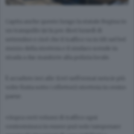
Capita anche questo lungo la statale Regina in
un tranquillo (si fa per dire) lunedì di
settembre e cioè che il traffico va in tilt nel bel
mezzo della strettoia e il sindaco scende in
strada a dar manforte alla polizia locale.
È accaduto ieri alle 11.40 nell’ormai nota (e più
volte finita sotto i riflettori) strettoia in centro
paese.
«Sopra certi volumi di traffico ogni
contromisura in essere può solo tamponare