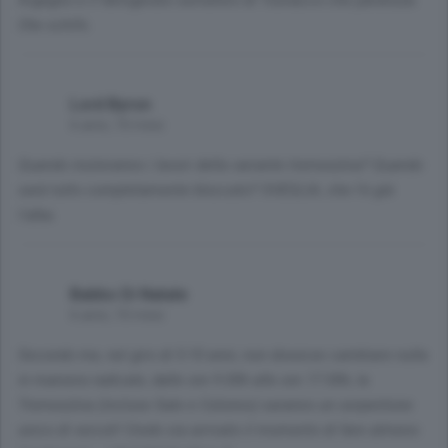
Argegno e il famigerato semaforo di Tosnacco che paralizza.
Che schifo.
Lord Byron
6 anni, 10 mesi
Quando inizieranno i lavori della variante tremezzina? Quando
sarà tutto completamente bloccato? SVEGLIA, che l'è già
l'alba.
Babbo Di Natale
6 anni, 10 mesi
Secondo me, nel giro di 5-10 anni, non dovesse cambiare nulla
in maniera radicale, dalle ore 9.00h alle ore 17.00h, la
Tremezzina (incluse Sale e Colonno) saranno un serpentone
unico di veicoli! Credo sia arrivato il momento di fare almeno