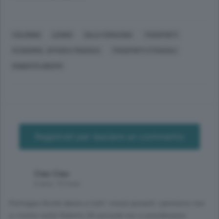
COLONNO
LENNO
SALA COMACINA
TRASPORTI
ECONOMIA, AFFARI E FINANZA
TRASPORTI STRADALI
ROBERTO GREPPI
Registrati per lasciare un commento
Ciao Ciao
6 anni, 10 mesi
Purtroppo finché danno a tutti i mezzi pesanti i permessi non
si risolve nulla! Roberto 56 secondo me si prenderanno