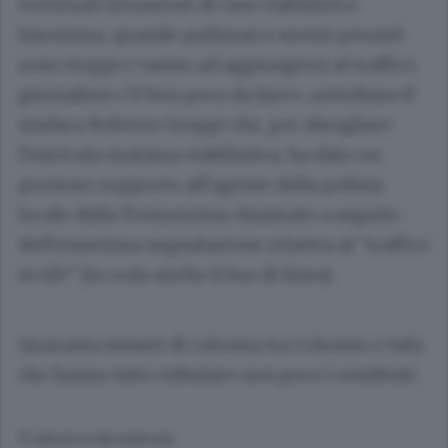
eventuali situazioni di caos viabilistico.
Insomma, quando pullman e mezzi pesanti
sono troppi e vanno ad aggiungersi al traffico
giornaliero c’è ben poco da fare», sottolinea il
sindaco Roberto Greppi che, per sbrogliare
l’intricata matassa viabilistica, ha dato un
prezioso supporto all’agente della polizia
locale della Tremezzina chiamato a seguito
dell’ennesima segnalazione relativa al “traffico
in tilt” (in coda anche il bus di linea).
Quaranta minuti di colonna tra Colonno e Sala
che hanno fatto tribulare non poco i residenti.
© RIPRODUZIONE RISERVATA