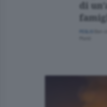
di un’
famigl
Ben ci
PEGLIO
Monti