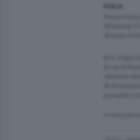
PEGLIO
Una persona f
abitazione. È
divorato il te
Ben cinque sq
in via Ai Mon
altissime ali
di devastazio
pompieri, è s
© RIPRODUZIONE RI