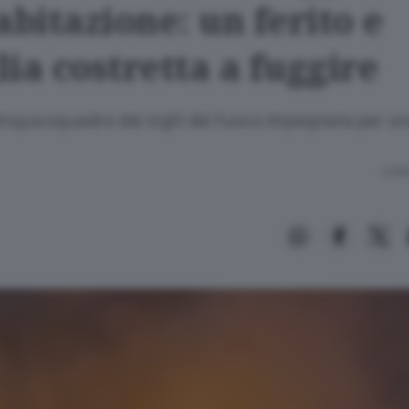
abitazione: un ferito e
ia costretta a fuggire
nque squadre dei vigili del fuoco impegnate per ore 
Lettu