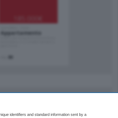
185.000
€
Cernobbio - Como
Appartamento
Situato nella tranquilla frazione di Piazza
Santo Stefano, in un contesto riservato e a
pochi minuti …
mq.
80
Servizi
Necrologie
que identifiers and standard information sent by a