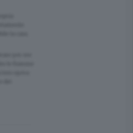
ropria
pletamente
ile la casa.
erare per ore
bito le fiamme
a loro opera
o dei