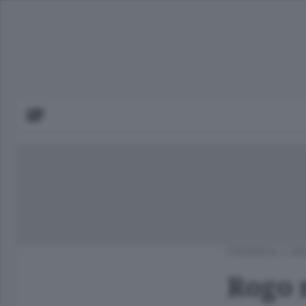
CRONACA
/
LAG
Rogo n