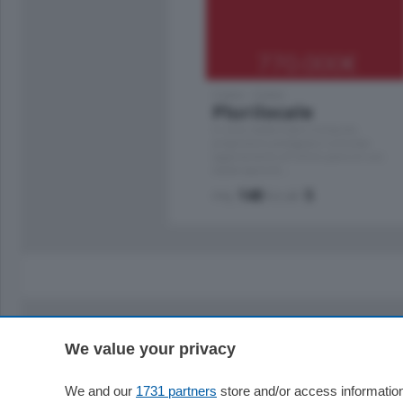
770.000
€
Como - Como
Plurilocale
in zona residenziale e tranquilla,
proponiamo prestigioso e luminoso
appartamento all'ultimo piano di uno
stabile signorile …
mq.
140
locali:
5
We value your privacy
Sezioni
Territor
Cronaca
Como
We and our
1731 partners
store and/or access information