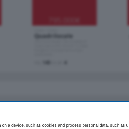
795.000
€
Como - Como
Quadrilocale
Zona Como Borghi. Nel complesso di
nuova costruzione "JIULIUS" in Classe
Energetica A2 proponiamo ampio
Quadrilocale …
mq.
145
locali:
4
io
Chi Siamo
Redazione
 on a device, such as cookies and process personal data, such as uni