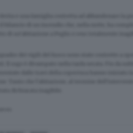
erita e una famiglia costretta ad abbandonare la p
 il bilancio di un incendio che, nella notte, ha com
tto di un’abitazione a Peglio e reso totalmente inagib
uadre dei vigili del fuoco sono state costrette a op
ti. Il rogo è divampato nella tarda serata. Fin da su
mentate dalle travi della copertura hanno iniziato l
ne. Tanto che l’abitazione, al termine dell’intervent
tata dichiarata inagibile.
SERVATA