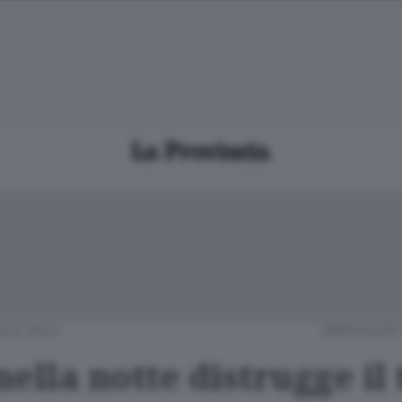
O E VALLI
MERCOLEDÌ
ella notte distrugge il 