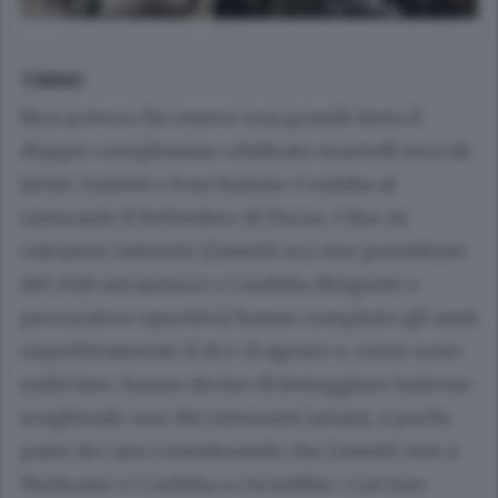
TORNO
Non poteva che essere una grande festa il
doppio compleanno celebrato martedì sera da
Javier Zanetti e Ivan Ramiro Cordoba al
ristorante Il Belvedere di Torno. I due ex
calciatori interisti (Zanetti ora vice presidente
del club nerazzurro e Cordoba dirigente e
procuratore sportivo) hanno compiuto gli anni
rispettivamente il 10 e 11 agosto e, come sono
soliti fare, hanno deciso di festeggiare insieme
scegliendo uno dei ristoranti lariani, a pochi
passi da casa considerando che Zanetti vive a
Moltrasio e Cordoba a Cernobbio. Con loro