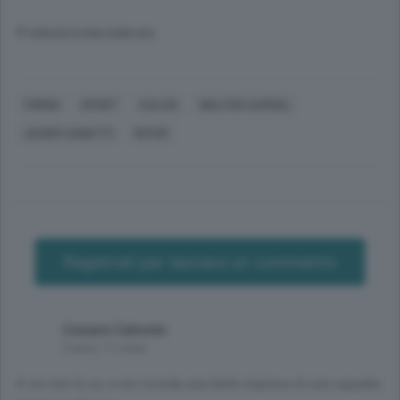
© RIPRODUZIONE RISERVATA
TORNO
SPORT
CALCIO
WALTER SAMUEL
JAVIER ZANETTI
INTER
Registrati per lasciare un commento
Cesare Calovini
5 anni, 11 mesi
A voi non lo so, a noi ricorda una bella impresa di una squadra