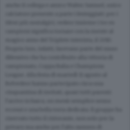
anche il collega e amico Walter Samuel, unico
calciatore presente a parte i festeggiati: per i
tifosi più nostalgici, vedere insieme i tre ex
campioni significa tornare con la mente al
magico anno del Triplete interista, il 2010.
Proprio loro, infatti, facevano parte del muro
difensivo che ha contribuito alla vittoria di
campionato, Coppa Italia e Champions
League. Alla festa di martedì 11 agosto al
Belvedere hanno partecipato circa una
cinquantina di invitati, quasi tutti parenti:
l’arrivo in barca, un menù semplice senza
eccessi e una bella torta dedicata. Il gruppo ha
riservato tutto il ristorante, non solo per la
privacy ma anche per l’alto numero di