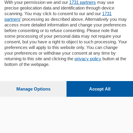
Situato nella tranquilla frazione di Piazza
With your permission we and our
1731 partners
may use
Santo Stefano, in un contesto riservato e a
precise geolocation data and identification through device
pochi minuti …
scanning. You may click to consent to our and our
1731
partners
’ processing as described above. Alternatively you may
mq.
80
access more detailed information and change your preferences
before consenting or to refuse consenting. Please note that
some processing of your personal data may not require your
consent, but you have a right to object to such processing. Your
preferences will apply to this website only. You can change
your preferences or withdraw your consent at any time by
returning to this site and clicking the
privacy policy
button at the
bottom of the webpage.
Sezioni
Settimanali
Manage Options
Accept All
Territorio
Sport
Chi Siamo