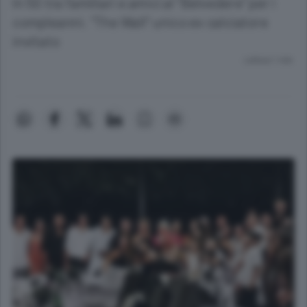
In 50 tra familiari e amici al “Belvedere” per i
compleanni. “The Wall” unico ex calciatore
invitato
Lettura 1 min.