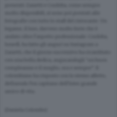
presenti: Zanetti e Cordoba, come sempre
molto disponibili, si sono poi prestati alle
fotografie con tutto lo staff del ristorante. Un
legame, il loro, davvero molto forte che è
andato oltre l’aspetto professionale: Cordoba,
lunedì, ha fatto gli auguri su Instagram a
Zanetti, che il giorno successivo ha ricambiato
con una bella dedica, augurandogli “un buon
compleanno e il meglio, ora e sempre”. Il
colombiano ha risposto con lo stesso affetto,
definendo l’ex capitano dell’Inter grande
amico di vita.
(Daniela Colombo)