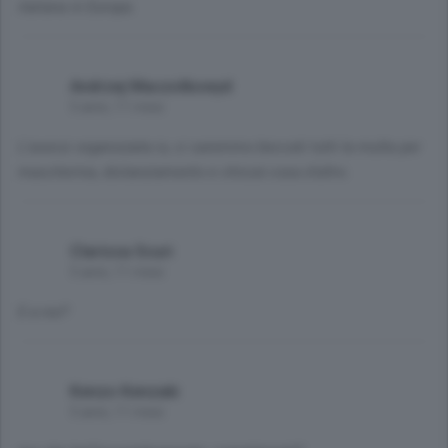
italiana in Europa.
Andrzej Maczolkowyd
5 anni, 11 mesi
L'avessi organizzata io, ci saremmo beccati tutti la multa per
mascherina, distanziamento e chissà cosa d'altro.
Clarissa Scuri
5 anni, 11 mesi
E a noi?
Kenzo Kenzaki
5 anni, 11 mesi