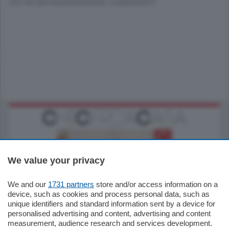
ma che bell’assembramento, complimenti!!
We value your privacy
We and our
1731 partners
store and/or access information on a
185.000
€
device, such as cookies and process personal data, such as
unique identifiers and standard information sent by a device for
Cernobbio - Como
personalised advertising and content, advertising and content
Appartamento
measurement, audience research and services development.