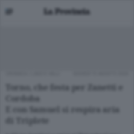
CRONACA
/
LAGO E VALLI
GIOVEDÌ 13 AGOSTO 2020
Torno, che festa per Zanetti e
Cordoba
E con Samuel si respira aria
di Triplete