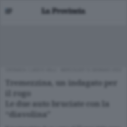
CRONACA
/
LAGO E VALLI
MERCOLEDÌ 12 GENNAIO 2022
Tremezzina, un indagato per
il rogo
Le due auto bruciate con la
“diavolina”