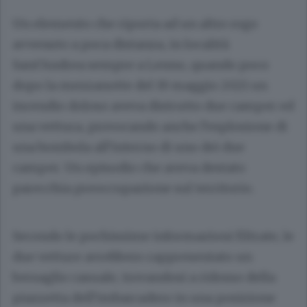
Un elemento che riporta ad un altro rogo
avvenuto a poca distanza, in località
Sant’Andrea sempre a Lenno, quando poco
dopo la mezzanotte del 19 maggio 2021 un
incendio doloso aveva distrutto due camper ed
una vettura, provocando anche l’esplosione di
una bombola all’interno di uno dei due
camper. Un episodio che aveva destato
parecchia preoccupazione sul territorio.
Secondo le pochissime informazioni filtrate, le
due vetture avrebbero rappresentato un
bersaglio casuale, trovandosi a ridosso della
piazzetta dell’imbarcadero in una posizione