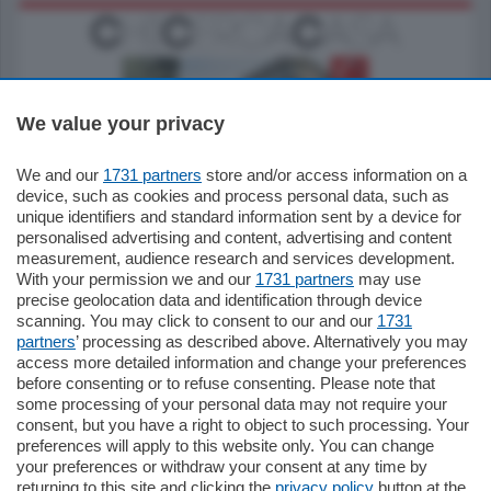
We value your privacy
We and our
1731 partners
store and/or access information on a
795.000
€
device, such as cookies and process personal data, such as
unique identifiers and standard information sent by a device for
Como - Como
personalised advertising and content, advertising and content
Quadrilocale
measurement, audience research and services development.
Zona Como Borghi. Nel complesso di
With your permission we and our
1731 partners
may use
nuova costruzione "JIULIUS" in Classe
precise geolocation data and identification through device
Energetica A2 proponiamo ampio
scanning. You may click to consent to our and our
1731
Quadrilocale …
partners
’ processing as described above. Alternatively you may
mq.
145
locali:
4
access more detailed information and change your preferences
before consenting or to refuse consenting. Please note that
some processing of your personal data may not require your
consent, but you have a right to object to such processing. Your
preferences will apply to this website only. You can change
your preferences or withdraw your consent at any time by
returning to this site and clicking the
privacy policy
button at the