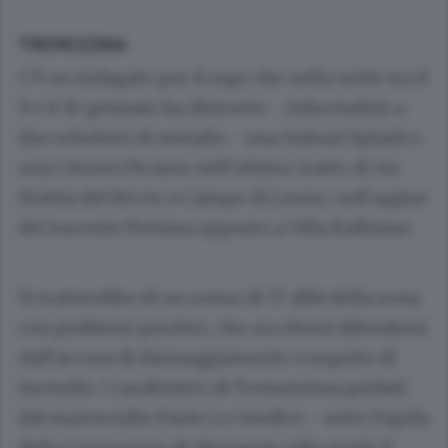
TREMEZZINA
C’è un indagato per il rogo che nella notte tra il
9 e il 10 gennaio ha distrutto - riducendole a
due scheletri di metallo - una Sukuzi Splash e
una Citroen Picasso nell’ultimo tratto di via
Mattia del Riccio a Campo di Lenno, sull’argine
del torrente Perlana opposto a Villa Balbiano.
Si tratterebbe di un uomo di 37 abbi della zona
con problemi psichici, che ora dovrà difendersi
dall’accusa di danneggiamento a seguito di
incendio. I carabinieri di Tremezzina guidati
dal maresciallo Paolo Lo Giudice - sotto l’egida
della Compagnia di Menaggio (alla guida il