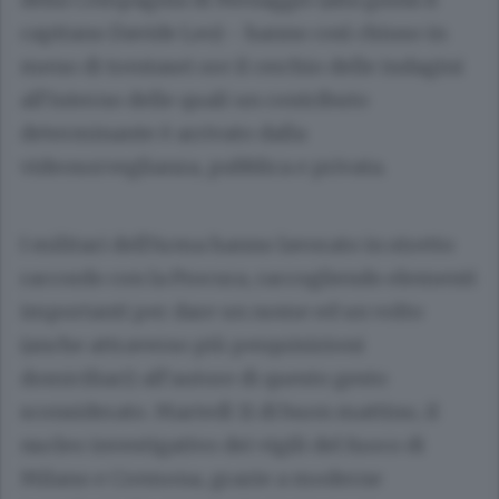
capitano Davide Leo) - hanno così chiuso in
meno di trentasei ore il cerchio delle indagini
all’interno delle quali un contributo
determinante è arrivato dalla
videosorveglianza, pubblica e privata.
I militari dell’Arma hanno lavorato in stretto
raccordo con la Procura, raccogliendo elementi
importanti per dare un nome ed un volto
(anche attraverso più perquisizioni
domiciliari) all’autore di questo gesto
sconsiderato. Martedì 11 di buon mattino, il
nucleo investigativo dei vigili del fuoco di
Milano e Cremona, grazie a moderne