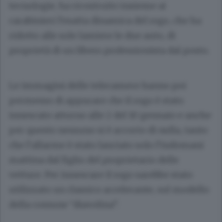
tecnologie, ha ricostruito insieme ai
carabinieri l’esatta dinamica del rogo, che ha
ridotto alle sole lamiere le due auto, di
proprietà di un libero professionista dal posto.
Le immagini delle telecamere hanno poi
permesso di appurare che il rogo è stato
innescato attorno alle 2 del 10 gennaio e anche
per questo nessuno si è accorto di nulla, tanto
che l’allarme è stato lanciato solo l’indomani
mattina dal figlio del proprietario delle
vetture. Per innescare il rogo sarebbe stato
utilizzato un classico accelerante, sul modello
della comune “diavolina”.