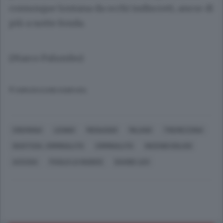
comunque lontana da occhi indiscreti, ancor di
più a notte fonda.
(Marco Palumbo)
© RIPRODUZIONE RISERVATA
CREMONA
LENNO
MENAGGIO
MILANO
TREMEZZINA
GIUSTIZIA, CRIMINALITÀ
CRIMINALITÀ
INCENDI DOLOSI
ACCUSA
PAOLO LO GIUDICE
DAVIDE LEO