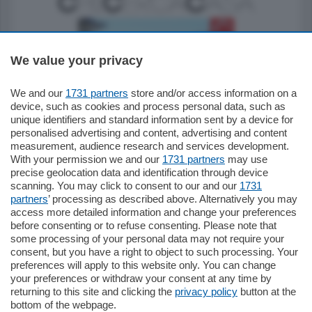
We value your privacy
We and our
1731 partners
store and/or access information on a
770.000
€
device, such as cookies and process personal data, such as
unique identifiers and standard information sent by a device for
Como - Como
personalised advertising and content, advertising and content
Plurilocale
measurement, audience research and services development.
in zona residenziale e tranquilla,
With your permission we and our
1731 partners
may use
proponiamo prestigioso e luminoso
precise geolocation data and identification through device
appartamento all'ultimo piano di uno
scanning. You may click to consent to our and our
1731
stabile signorile …
partners
’ processing as described above. Alternatively you may
mq.
140
locali:
5
access more detailed information and change your preferences
before consenting or to refuse consenting. Please note that
some processing of your personal data may not require your
consent, but you have a right to object to such processing. Your
preferences will apply to this website only. You can change
your preferences or withdraw your consent at any time by
returning to this site and clicking the
privacy policy
button at the
bottom of the webpage.
Sezioni