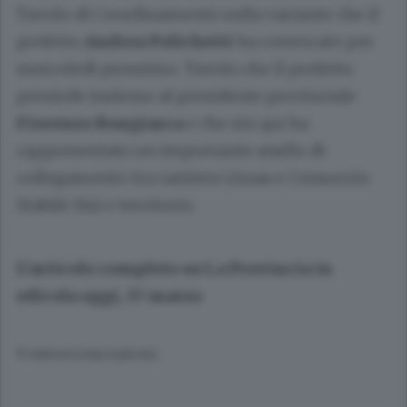
Tavolo di Coordinamento sulla variante che il
prefetto
Andrea Polichetti
ha convocato per
mercoledì prossimo. Tavolo che il prefetto
presiede insieme al presidente provinciale
Fiorenzo Bongiasca
e che sin qui ha
rappresentato un importante anello di
collegamento tra cantiere (Anas e Consorzio
Stabile Sis) e territorio.
L’articolo completo su La Provincia in
edicola oggi, 17 marzo
© RIPRODUZIONE RISERVATA