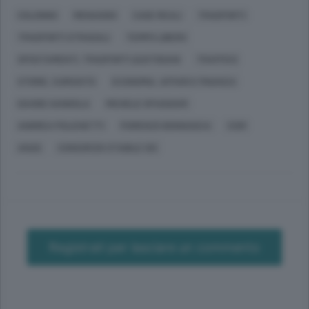
COLONNO
MENAGGIO
CASE REALI
TRASPORTI
TRASPORTI STRADALI
TEMPO LIBERO
SPOSTAMENTI, TRASPORTI QUOTIDIANI
TRAFFICO
STORIE, CURIOSITÀ
ECONOMIA, AFFARI E FINANZA
DAVIDE GANDOLA
MICHELE SPAGGIARI
ANDREA POLICHETTI
FIORENZO BONGIASCA
CISR
ANAS
CONSORZIO STABILE SIS
Registrati per lasciare un commento