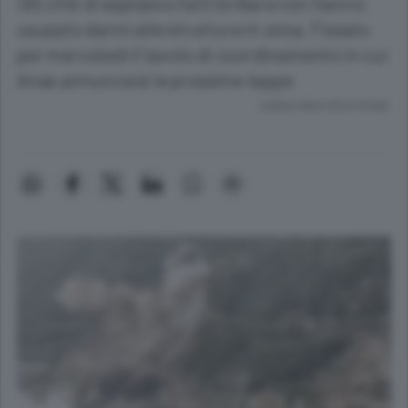
130 chili di esplosivo fatti brillare non hanno
causato danni alle strutture in zona. Fissato
per mercoledì il tavolo di coordinamento in cui
Anas annuncerà le prossime tappe
Lettura meno di un minuto.