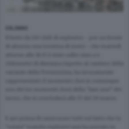
COLONNO
Il botto da 130 chili di esplosivo - per un fronte
di almeno una trentina di metri - che martedì
attorno alle 16.15 è stato udito sino a 4
chilometri di distanza rispetto al cantiere della
variante della Tremezzina, ha sicuramente
rappresentato il momento clou (o comunque
uno dei tre momenti clou) della “fase uno” dei
lavori, che si concluderà alle 17 del 29 marzo.
E qui prima di rassicurare tutti sul fatto che la
“volata” tramite esplosivi non ha portato in