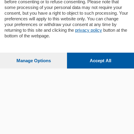
before consenting or to refuse consenting. Please note that
some processing of your personal data may not require your
consent, but you have a right to object to such processing. Your
preferences will apply to this website only. You can change
your preferences or withdraw your consent at any time by
returning to this site and clicking the
privacy policy
button at the
bottom of the webpage.
Sezioni
Settimanali
Manage Options
Accept All
Territorio
Sport
Chi Siamo
Servizi