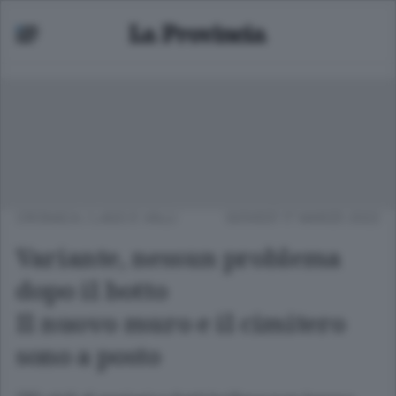
CRONACA
/
LAGO E VALLI
GIOVEDÌ 17 MARZO 2022
Variante, nessun problema
dopo il botto
Il nuovo muro e il cimitero
sono a posto