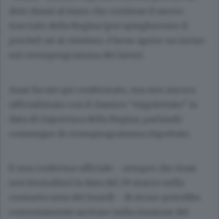
dote danni al muro che contiene il nuovo
tracciato della Regina (poi spiegheremo il
perché) né al cimitero, è bene aprire un inciso
sul cronoprogramma dei lavori.
Anas ha sin qui confermato, ma non ancora
ufficializzato con il classico “virgolettato” la
data di riapertura della Regina, parlando
comunque di cronoprogramma rispettato.
E una conferma ufficiale - sempre che Anas
non formalizzi la data del 29 marzo nella
consueta nota del lunedì - di sicuro potrebbe
concretamente arrivare nella riunione del