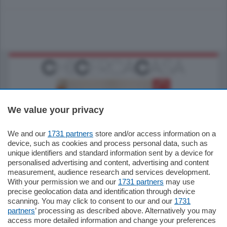
We value your privacy
We and our
1731 partners
store and/or access information on a
185.000
€
device, such as cookies and process personal data, such as
unique identifiers and standard information sent by a device for
Cernobbio - Como
personalised advertising and content, advertising and content
Appartamento
measurement, audience research and services development.
Situato nella tranquilla frazione di Piazza
With your permission we and our
1731 partners
may use
Santo Stefano, in un contesto riservato e a
precise geolocation data and identification through device
pochi minuti …
scanning. You may click to consent to our and our
1731
partners
’ processing as described above. Alternatively you may
mq.
80
access more detailed information and change your preferences