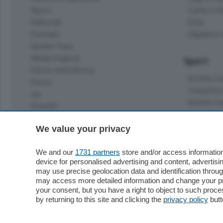
Sport
Cantù e M
Editoriali
Erba
Podcast
Olgiate e 
Quatar Pass
Media Inglese
Sport
Storie nella Breva
Dirette C
Focus
Classifica
Up
Notizie C
Dossier
Classifica
Classifica
We value your privacy
Settimanali
Classifich
L'Ordine
We and our
1731 partners
store and/or access information
device for personalised advertising and content, advert
Imprese & Lavoro
may use precise geolocation data and identification throu
Diogene
may access more detailed information and change your pre
Salute & Benessere
your consent, but you have a right to object to such proc
Frontiera
by returning to this site and clicking the
privacy policy
butt