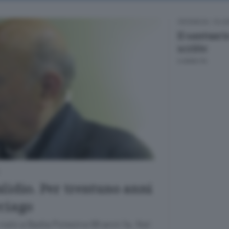
CRONACA
/
OLGI
Il santuari
scritte
6 ANNI FA
lidio. Per trentuno anni
ciago
nato a Badia Polesine 89 anni fa. Nel