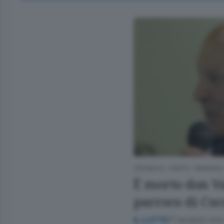
CRONACA
/
CANTÙ - MARIANO
È morto don Va
parroco di Cuc
Fracasso era 
IL LUTTO