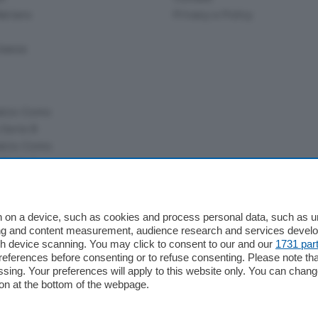
ariano
Privacy e Policy
bassa
alcio Como
 Serie B
alcio Como
 Serie A
 Serie A Femminile
e
 on a device, such as cookies and process personal data, such as uni
ising and content measurement, audience research and services deve
gh device scanning. You may click to consent to our and our
1731 par
ferences before consenting or to refuse consenting. Please note th
essing. Your preferences will apply to this website only. You can cha
on at the bottom of the webpage.