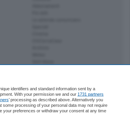
Abbonamenti
Più letti
Le aziende comunicano
Speciali
Cinema
ChiCercaCasa
Archivio
Meteo
Skill Alexa
Elezioni 2024
que identifiers and standard information sent by a
lopment. With your permission we and our
1731 partners
tners
’ processing as described above. Alternatively you
at some processing of your personal data may not require
nge your preferences or withdraw your consent at any time