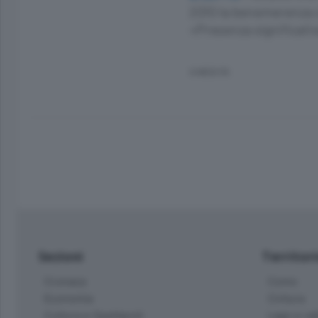
2010 la benemerenza ci
«Presenza significati
6 MESI FA
Sezioni
Territor
Cronaca
Como
Economia
Cintura
Cultura e Spettacoli
Lago e val