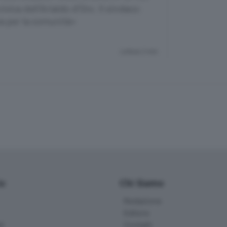
vica dell’Arialdo d’Oro. Il sindaco:
va per la comunità»
Lettura 2 min.
io
Chi Siamo
Redazione
Editore
li
Contatti