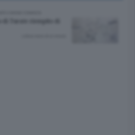
ATE E BASSA COMASCA
o di Turate riempito di
Lettura meno di un minuto.