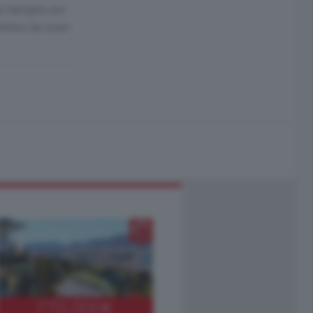
ni famiglia una
elefono da usare
770.000
€