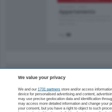
Cernobbio - Como
Appartamento
Situato nella tranquilla frazione di Piazza
Santo Stefano, in un contesto riservato e a
pochi minuti …
mq.
80
We value your privacy
Sezioni
Territor
Cronaca
Como
We and our
1731 partners
store and/or access information
device for personalised advertising and content, advert
Economia
Cintura
may use precise geolocation data and identification throu
Cultura e Spettacoli
Lago e val
may access more detailed information and change your pre
Sport
Cantù e M
your consent, but you have a right to object to such proc