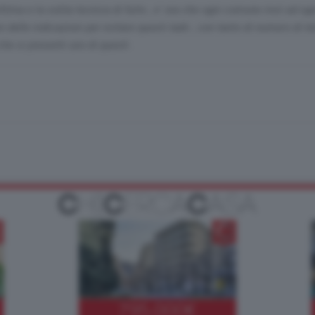
ittima e la solita tecnica di furto , e' ora che ogni comune invii ad og
n delle indicazioni per evitare questi ladri , con tanto di numero di t
he si presenti uno di questi .
795.000
€