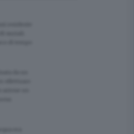
nni residente
i nuziali.
 arco di tempo
inata da un
er effettuare
n azione un
buona
acqua era