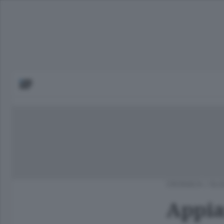
CRONACA
/
OLG
Appian