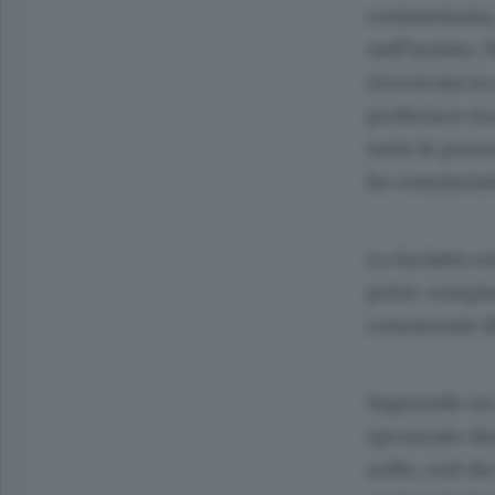
contaminata, 
nell’isolato.
ricoverata in
preferisce m
tutte le pers
ho cominciat
Lo ha fatto e
poter compier
conoscente di
Seguendo un c
spruzzato due
zolfo, così d