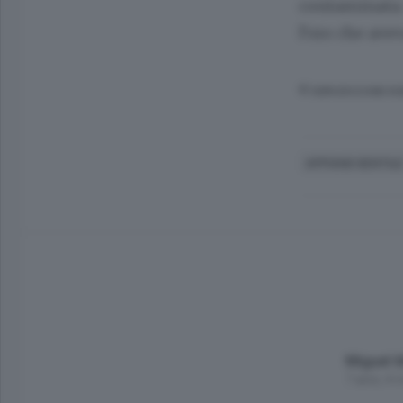
contaminata. 
l’oro che avev
© RIPRODUZIONE RI
APPIANO GENTIL
Miguel 6
7 anni, 4 