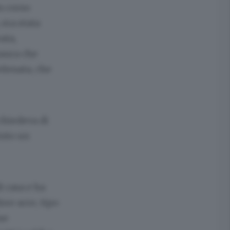
n corso
 era stata
ata,
aura che
elenata, che
 chiedeva di
into un
i casa e ha
re acre, tipo
se