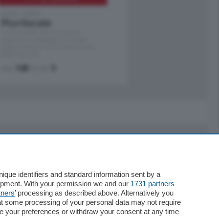
Como - Como
Plurilocale
in zona residenziale e tranquilla,
proponiamo prestigioso e luminoso
appartamento all'ultimo piano di uno
stabile signorile …
mq.
140
locali:
5
Servizi
Necrologie
que identifiers and standard information sent by a
lopment. With your permission we and our
1731 partners
Pubblicità
tners
’ processing as described above. Alternatively you
Concorsi
at some processing of your personal data may not require
Abbonamenti
nge your preferences or withdraw your consent at any time