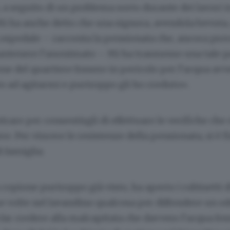
a seguito di un problema sorto durante dei lavori i
 Mi ha anche detto che una signora, avendola bevuta,
 ospedale – racconta la pensionata che, ancora prov
antenere l’anonimato – Mi ha trasmesso una tale p
one del quartiere fossero in pericolo per l’acqua avv
o ad agitarmi e purtroppo gli ho creduto».
ntrare per consentirgli di effettuare le verifiche che
e. Per vincere le resistenze della pensionata, si è f
 famiglia.
opione purtroppo già visto, ha aperto i rubinetti d
 volte nel lavandino qualcosa per diffondere un odo
a far credere alla malcapitata che davvero l’acqua fos