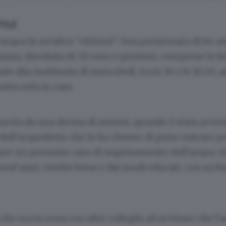
TILE
l’acqua fa un’altra “vittima”. Una pensionata di 84 a
gnana, derubata di 50 euro e preziosi, comprese le fed
ale alla mattinata di mercoledì, tra le 10 e le 10.20,
asta sola in casa.
 uscita da una decina di minuti, quando è stata avvic
 dell’acquedotto che le ha chiesto di poter entrare p
 per un presunto caso di inquinamento dell’acqua. I
rent’anni, vestito bene e dai modi educati, con un 
che era in zona con altri colleghi ad avvisare che l’