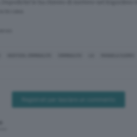
Dopodiché le ha chiesto di mettere nel frigorifero tu
a in casa.
SERVATA
E
GIUSTIZIA, CRIMINALITÀ
CRIMINALITÀ
LA
MANUELA CLERICI
Registrati per lasciare un commento
6
mesi