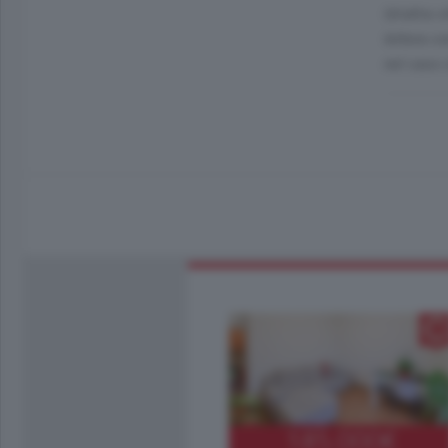
Un'altra v
lettera co
nel caso c
185.000
€