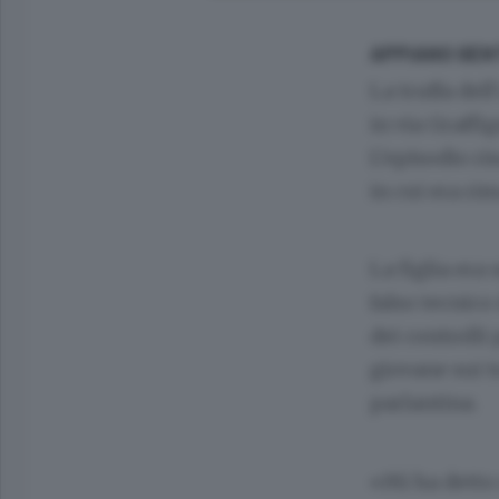
APPIANO GEN
La truffa del
in via Graffi
L’episodio ris
in cui era rim
La figlia era
falso tecnico
dei controlli
giovane sui t
parlantina.
«Mi ha detto 