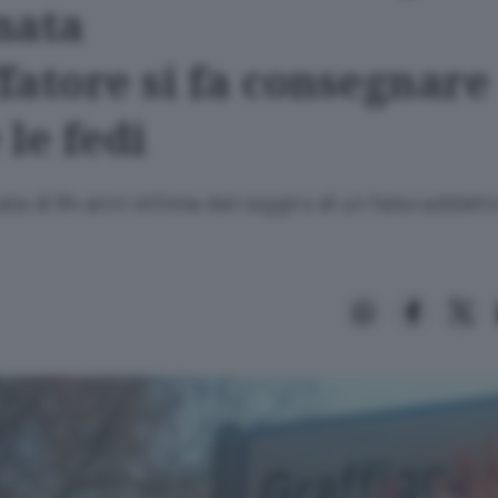
nata
ffatore si fa consegnare
le fedi
ta di 84 anni vittima del raggiro di un falso addett