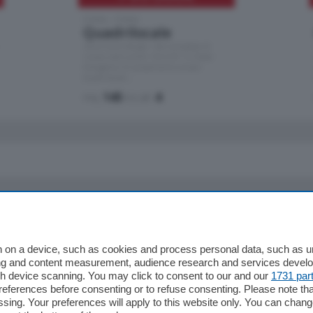
Como - Como
Quadrilocale
Zona Como Borghi. Nel complesso di
nuova costruzione "JIULIUS" in Classe
Energetica A2 proponiamo ampio
Quadrilocale …
mq.
145
locali:
4
io
Chi Siamo
Redazione
 on a device, such as cookies and process personal data, such as uni
ising and content measurement, audience research and services deve
Editore
gh device scanning. You may click to consent to our and our
1731 par
li
Contatti
ferences before consenting or to refuse consenting. Please note th
ariano
Privacy e Policy
essing. Your preferences will apply to this website only. You can cha