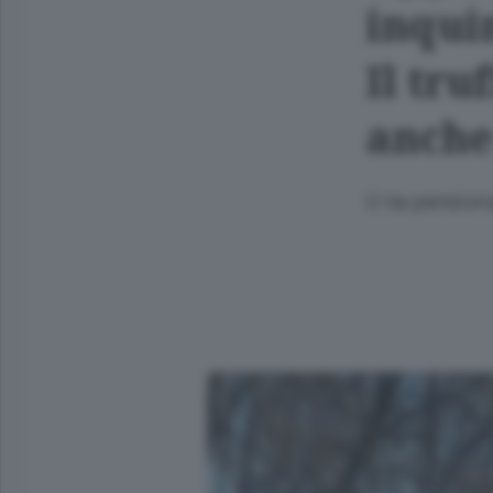
inqui
Il tru
anche 
U
na pensiona