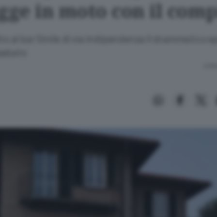
gge in moto con il comp
lto al bar Smile di via Indipendenza Il drammatico e
sabato
Lettu