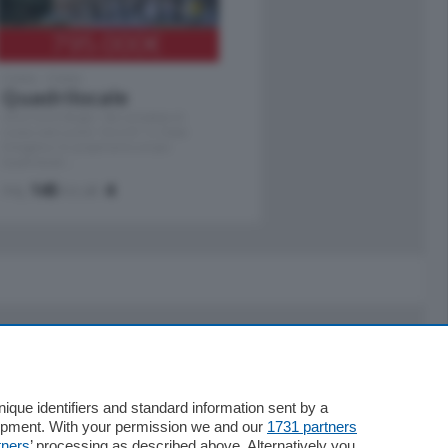
795.000
€
Como - Como
Quadrilocale
Zona Como Borghi. Nel complesso di
nuova costruzione "JIULIUS" in Classe
Energetica A2 proponiamo ampio
Quadrilocale …
mq.
145
locali:
4
Servizi
Necrologie
que identifiers and standard information sent by a
lopment. With your permission we and our
1731 partners
Pubblicità
tners
’ processing as described above. Alternatively you