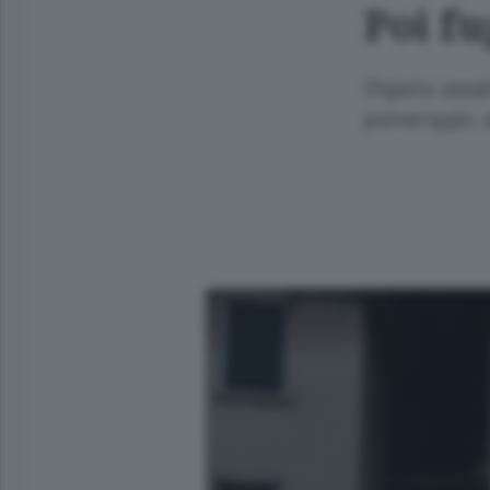
Poi fu
Olgiate, assa
pomeriggio, 