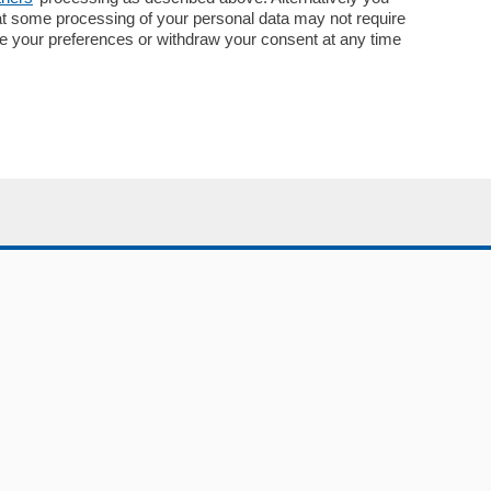
Concorsi
at some processing of your personal data may not require
Abbonamenti
nge your preferences or withdraw your consent at any time
Più letti
Le aziende comunicano
Speciali
Cinema
ChiCercaCasa
Archivio
Meteo
Skill Alexa
Elezioni 2024