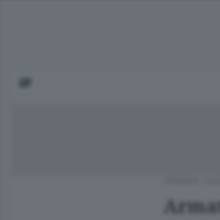
CRONACA
/
OLG
Armato