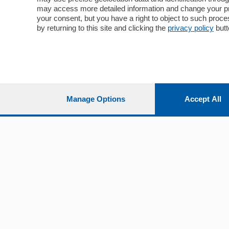
Cultura e Spettacoli
Lago e val
may access more detailed information and change your pre
Sport
Cantù e M
your consent, but you have a right to object to such proc
Editoriali
Erba
by returning to this site and clicking the
privacy policy
butt
Podcast
Olgiate e 
Quatar Pass
Media Inglese
Sport
Storie nella Breva
Dirette C
Focus
Classifica
Manage Options
Accept All
Up
Notizie C
Dossier
Classifica
Classifica
Settimanali
Classifich
L'Ordine
Imprese & Lavoro
Diogene
Salute & Benessere
Frontiera