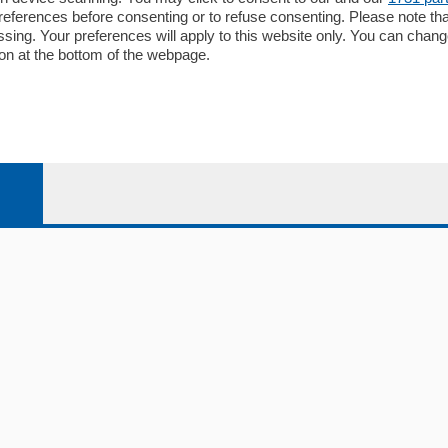
li
Contatti
ferences before consenting or to refuse consenting. Please note th
ariano
Privacy e Policy
essing. Your preferences will apply to this website only. You can cha
on at the bottom of the webpage.
bassa
alcio Como
 Serie B
alcio Como
 Serie A
 Serie A Femminile
e