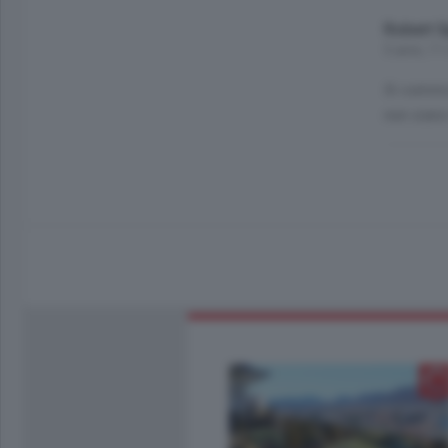
Robert S
5 anni, 11
Si cominc
non siano