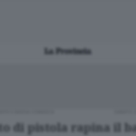
IATE E BASSA COMASCA
SABATO 2
 di pistola rapina il b