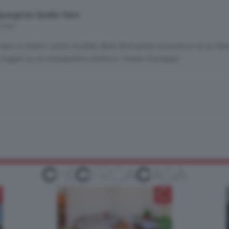
pungiròò Quello Vero
 mesi
iano a vedere i primi risultati della distruzione economica di un Pae
 fuggiti su un monopattino elettrico. Grazie Giuseppy!