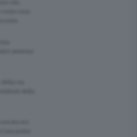
ore che,
e cento euro
scooter.
rina
inieri assieme
 della via
sidenti della
 serata era
 «Cosa posso