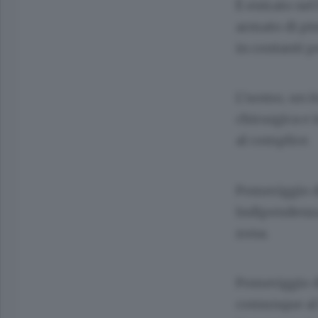
È entrato nel
armato di pis
in contanti p
L’uomo, un it
chirurgica e 
al complice.
Pomeriggio di
Indipendenza,
zona.
Pomeriggio di
comunque al 