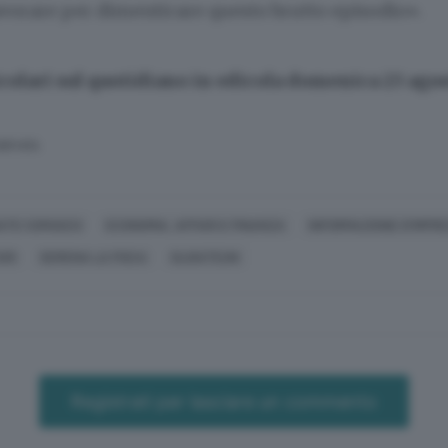
avorare per dimenticare questo brutto episodio».
icolari sul quotidiano in edicola domenica 23 ago
SERVATA
IATE COMASCO
ECONOMIA, AFFARI E FINANZA
INFORMAZIONE D'IMPR
ARI
SERENA LA FISCA
OLGIATEUN
Registrati per lasciare un commento