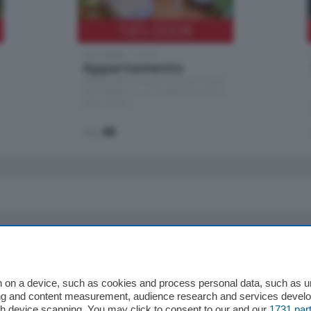
185.000
€
Cernobbio - Como
Appartamento
Situato nella tranquilla frazione di Piazza
Santo Stefano, in un contesto riservato e a
pochi minuti …
mq.
80
io
Chi Siamo
Redazione
 on a device, such as cookies and process personal data, such as uni
ising and content measurement, audience research and services deve
Editore
gh device scanning. You may click to consent to our and our
1731 par