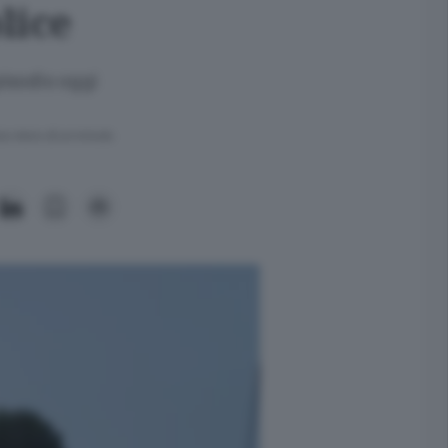
lice
pisodio oggi
ra meno di un minuto.