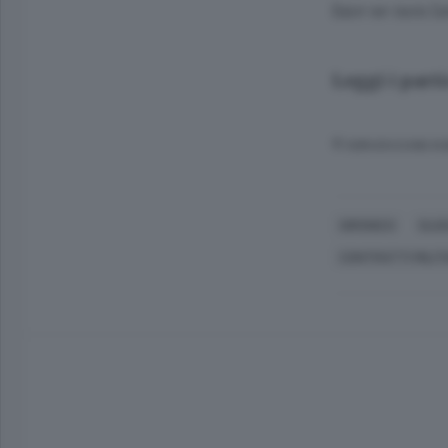
fare se non l
Leggi i part
© RIPRODUZIONE RI
GIRONICO
OLG
CONTRATTI MILIT