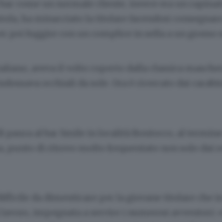
 bar come un normale cliente, invece era un rapinat
tola, ha minacciato la titolare facendosi consegnar
er poi fuggire con un complice in sella a un grosso 
aliano, aveva il volto coperto dalla classica masche
indossava occhiali da sole. Ora è ricercato dai carab
 paura al bar Smile in località Bontocco, al termine
 punto di ritrovo molto frequentato non solo dai re
fficile da dimenticare per la giovane titolare che in
lavoro, impegnata a servire i numerosi avventori: