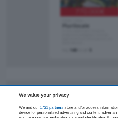
770.000
€
Como - Como
Plurilocale
in zona residenziale e tranquilla,
proponiamo prestigioso e luminoso
appartamento all'ultimo piano di uno
stabile signorile …
mq.
140
locali:
5
We value your privacy
Sezioni
Territor
Cronaca
Como
We and our
1731 partners
store and/or access information
device for personalised advertising and content, advert
Economia
Cintura
may use precise geolocation data and identification throu