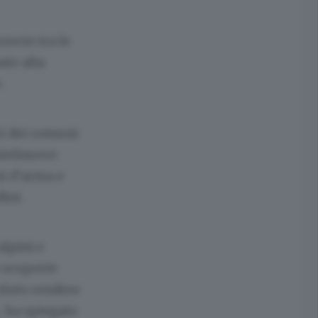
crocio tra le
to alla
.
i dei comuni
stelnuovo
ni d’arma e
ini.
alpini e
e scoperte
luto rendere
 ha spiegato