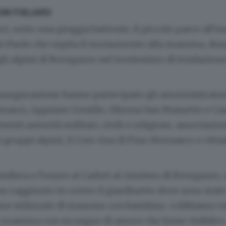
ON FIGLIARO
i, sotto una pioggia battente, il piccolo parco all’in
San Paolo che ospita il monumento alla mamma, dona
i alpini di Beregazzo nel trentesimo di fondazione
inaugurazione hanno partecipato gli amministrator
omasco, Appiano Gentile, Oltrona San Mamette e Ca
enti autorità militari, civili e religiose, associazio
 gruppi alpini, il Coro Ana di Fino Mornasco e cittad
ndiera e l’onore ai Caduti al cimitero di Beregazzo, 
o raggiunto in corteo il giardinetto dove sono stat
me stilizzate di mamme con bambino. «Abbiamo vo
 mamma con un segno di amore che fosse visibile»,