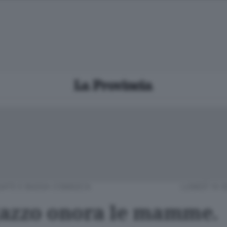
IATE E BASSA COMASCA
LUNEDÌ 14 
azzo onora le mamme.