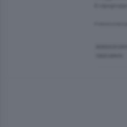
il capogruppo
© RIPRODUZIONE RI
BEREGAZZO CON F
FORZE ARMATE