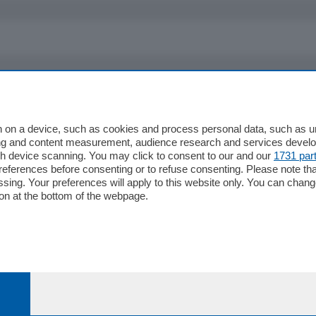
io
Chi Siamo
Redazione
 on a device, such as cookies and process personal data, such as uni
ising and content measurement, audience research and services deve
Editore
gh device scanning. You may click to consent to our and our
1731 par
li
Contatti
ferences before consenting or to refuse consenting. Please note th
ariano
Privacy e Policy
essing. Your preferences will apply to this website only. You can cha
on at the bottom of the webpage.
bassa
alcio Como
 Serie B
alcio Como