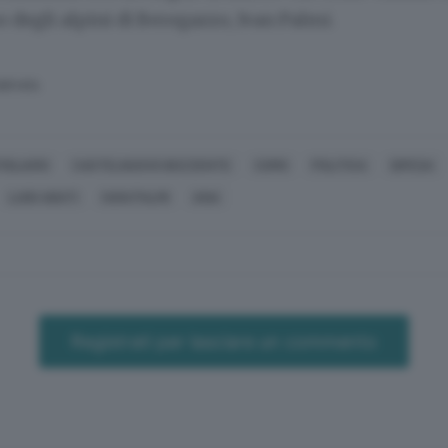
 degli alpini di Beregazzo,
Ivan Palmi.
SERVATA
IGLIARO
CASTELNUOVO BOZZENTE
COMO
POLITICA
DIFESA
LUIGI ABATI
IVAN PALMI
ANA
Registrati per lasciare un commento