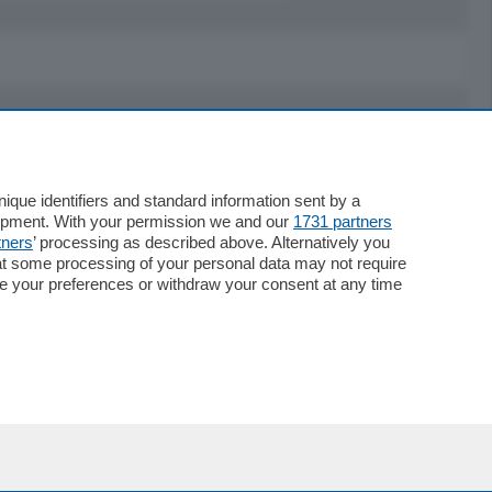
Servizi
Necrologie
que identifiers and standard information sent by a
lopment. With your permission we and our
1731 partners
Pubblicità
tners
’ processing as described above. Alternatively you
Concorsi
at some processing of your personal data may not require
Abbonamenti
nge your preferences or withdraw your consent at any time
Più letti
Le aziende comunicano
Speciali
Cinema
ChiCercaCasa
Archivio
Meteo
Skill Alexa