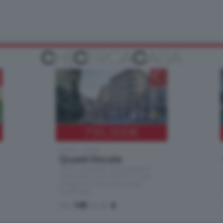
795.000
€
Como - Como
Quadrilocale
Zona Como Borghi. Nel complesso di
nuova costruzione "JIULIUS" in Classe
Energetica A2 proponiamo ampio
Quadrilocale …
mq.
145
locali:
4