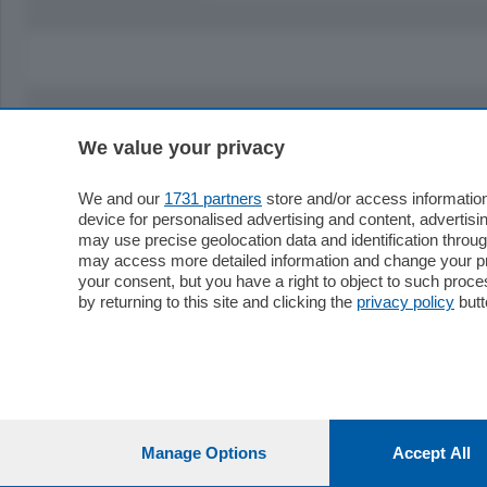
We value your privacy
Sezioni
Territor
Cronaca
Como
We and our
1731 partners
store and/or access information
device for personalised advertising and content, advert
Economia
Cintura
may use precise geolocation data and identification throu
Cultura e Spettacoli
Lago e val
may access more detailed information and change your pre
Sport
Cantù e M
your consent, but you have a right to object to such proc
Editoriali
Erba
by returning to this site and clicking the
privacy policy
butt
Podcast
Olgiate e 
Quatar Pass
Media Inglese
Sport
Storie nella Breva
Dirette C
Focus
Classifica
Manage Options
Accept All
Up
Notizie C
Dossier