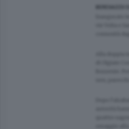
BEREGAZZO C
Inaugurato ier
vie Volta e 
comunità dagl
Alla doppia 
di Olgiate C
Bozzente. Pres
non, parecchi
Dopo l’alzaba
autorità hann
quattro sago
omaggio alla