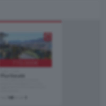
770.000
€
Como - Como
Plurilocale
in zona residenziale e tranquilla,
proponiamo prestigioso e luminoso
appartamento all'ultimo piano di uno
stabile signorile …
mq.
140
locali:
5