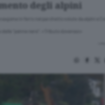
ento degli alpini
e sagome in ferro nel parchetto volute da alpini e 
o delle “penne nere”: «Tributo doveroso»
Lettu