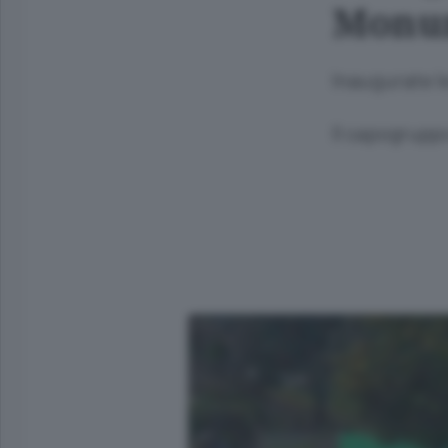
Monum
Inaugurate l
Il capogrupp