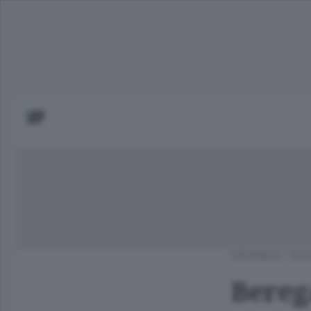
CRONACA
/
OLG
Bereg