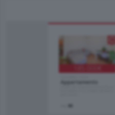
185.000
€
Cernobbio - Como
Appartamento
Situato nella tranquilla frazione di Piazza
Santo Stefano, in un contesto riservato e a
pochi minuti …
mq.
80