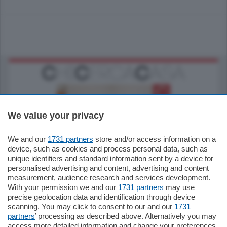
We value your privacy
We and our
1731 partners
store and/or access information on a
185.000
€
device, such as cookies and process personal data, such as
unique identifiers and standard information sent by a device for
Cernobbio - Como
personalised advertising and content, advertising and content
Appartamento
measurement, audience research and services development.
Situato nella tranquilla frazione di Piazza
With your permission we and our
1731 partners
may use
Santo Stefano, in un contesto riservato e a
precise geolocation data and identification through device
pochi minuti …
scanning. You may click to consent to our and our
1731
partners
’ processing as described above. Alternatively you may
mq.
80
access more detailed information and change your preferences