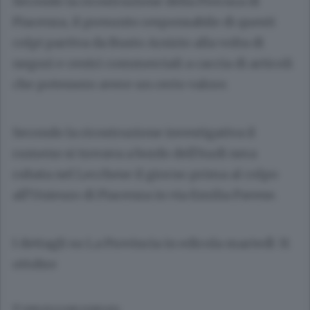
Secondo la ricostruzione della Procura di
Piacenza, il presunto responsabile di questi
colpi partiva da Busto Arsizio alla volta di
negozi e centri commerciali a caccia di articoli
che potessero avere un certo valore.
Secondo la ricostruzione investigativa il
rumeno si trovava a bordo dell’Audi nera
rubata nel Lecchese il giorno prima al colpo
all’Unieuro di Piacenza in via Emilia Pavese.
I dettagli su La Provincia in edicola martedì 31
ottobre