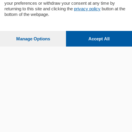
your preferences or withdraw your consent at any time by
returning to this site and clicking the
privacy policy
button at the
bottom of the webpage.
Sezioni
Settimanali
Manage Options
Accept All
Territorio
Sport
Chi Siamo
Servizi