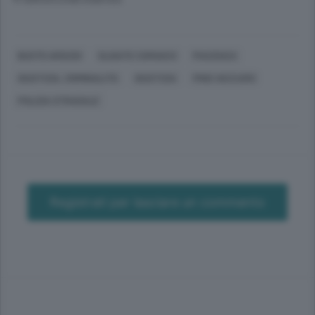
© RIPRODUZIONE RISERVATA
BUSTO ARSIZIO
OLGIATE COMASCO
PIACENZA
GIUSTIZIA, CRIMINALITÀ
GIUSTIZIA
PINO VACCARO
POLIZIA STRADALE
Registrati per lasciare un commento