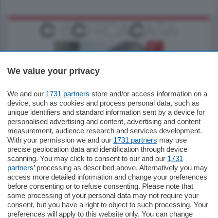
We value your privacy
We and our
1731 partners
store and/or access information on a
795.000
€
device, such as cookies and process personal data, such as
unique identifiers and standard information sent by a device for
Como - Como
personalised advertising and content, advertising and content
Quadrilocale
measurement, audience research and services development.
Zona Como Borghi. Nel complesso di
With your permission we and our
1731 partners
may use
nuova costruzione "JIULIUS" in Classe
precise geolocation data and identification through device
Energetica A2 proponiamo ampio
scanning. You may click to consent to our and our
1731
Quadrilocale …
partners
’ processing as described above. Alternatively you may
mq.
145
locali:
4
access more detailed information and change your preferences
before consenting or to refuse consenting. Please note that
some processing of your personal data may not require your
consent, but you have a right to object to such processing. Your
preferences will apply to this website only. You can change