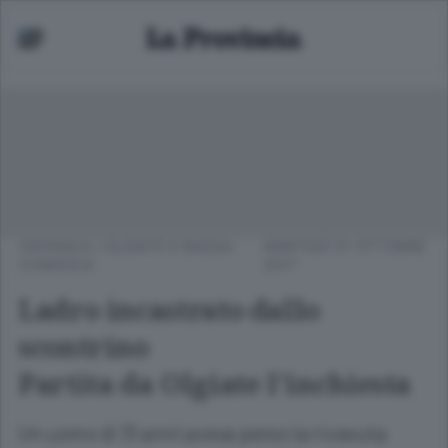
CRONACA
/
OLGIATE E BASSA
MARTEDÌ 31 OTTOBRE
COMASCA
2017
Ladro incastrato dallo
scontrino
Partita da Olgiate l’inchiesta
Un uomo di 31 anni aveva perso la ricevuta