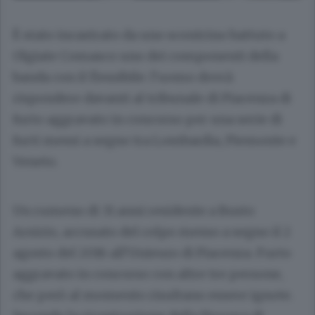
È stato incastrato da uno scontrino battuto a
Olgiate Comasco uno dei componenti della
banda con il flessibile: l’uomo dovrà
rispondere davanti al tribunale di Piacenza di
furto aggravato in concorso per una serie di
furti messi a segno tra Lombardia, Piemonte e
Veneto.
Un rumeno di 31 anni residente a Busto
Arsizio, accusato del colpo messo a segno il 2
agosto del 2016 all’Unieuro di Piacenza. Furto
aggravato in concorso con altre tre persone,
che però al momento risultano essere ignote.