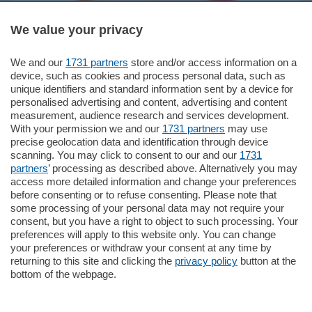
We value your privacy
We and our
1731 partners
store and/or access information on a
185.000
€
device, such as cookies and process personal data, such as
unique identifiers and standard information sent by a device for
Cernobbio - Como
personalised advertising and content, advertising and content
Appartamento
measurement, audience research and services development.
Situato nella tranquilla frazione di Piazza
With your permission we and our
1731 partners
may use
Santo Stefano, in un contesto riservato e a
precise geolocation data and identification through device
pochi minuti …
scanning. You may click to consent to our and our
1731
partners
’ processing as described above. Alternatively you may
mq.
80
access more detailed information and change your preferences
before consenting or to refuse consenting. Please note that
some processing of your personal data may not require your
consent, but you have a right to object to such processing. Your
preferences will apply to this website only. You can change
your preferences or withdraw your consent at any time by
returning to this site and clicking the
privacy policy
button at the
Sezioni
bottom of the webpage.