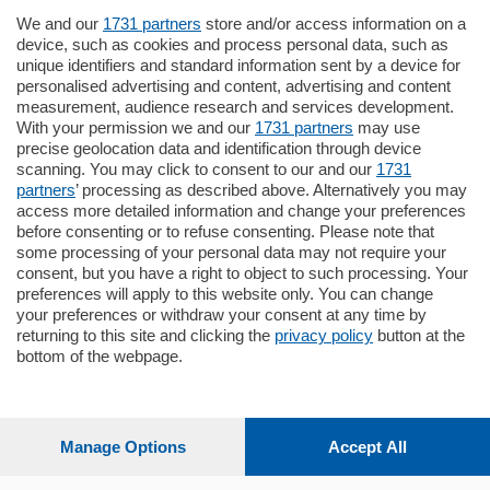
We and our
1731 partners
store and/or access information on a
795.000
€
device, such as cookies and process personal data, such as
unique identifiers and standard information sent by a device for
Como - Como
personalised advertising and content, advertising and content
Quadrilocale
measurement, audience research and services development.
Zona Como Borghi. Nel complesso di
With your permission we and our
1731 partners
may use
nuova costruzione "JIULIUS" in Classe
precise geolocation data and identification through device
Energetica A2 proponiamo ampio
scanning. You may click to consent to our and our
1731
Quadrilocale …
partners
’ processing as described above. Alternatively you may
mq.
145
locali:
4
access more detailed information and change your preferences
before consenting or to refuse consenting. Please note that
some processing of your personal data may not require your
consent, but you have a right to object to such processing. Your
preferences will apply to this website only. You can change
your preferences or withdraw your consent at any time by
returning to this site and clicking the
privacy policy
button at the
Sezioni
bottom of the webpage.
Settimanali
Manage Options
Accept All
Territorio