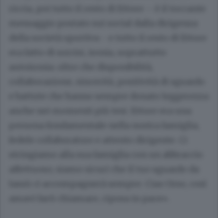
riccia, poi tutto il resto di Ettore – è il toccante
messaggio postato sui social dalla dirigenza
della società sportiva - e tutto il resto di Ettore
era fatto di sorrisi, ironia, soprattutto
autoironia: oltre che disponibilità,
collaborazione, sincerità, positività di sguardo
e battute che hanno sempre donato leggerezza
anche nei momenti più tesi. Ettore era una
persona fondamentale nella nostra famiglia,
fedele collaboratore e attento dirigente. Ci
stringiamo alla sua famiglia con un abbraccio
affettuoso; siamo sicuri che il tuo sguardo da
lassù ci accompagnerà sempre. Ciao Orso, così
amavi farti chiamare, riposa in pace».