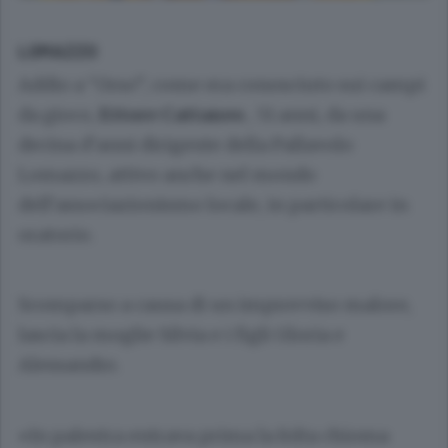
LOMAZZO
Addio a “Orso”, come era conosciuto sui campi
da gioco,
Ettore Cattaneo
, 51 anni, da una
decina d’anni dirigente della Pallavolo
Lomazzo, attivo anche nel mondo
dell’associazionismo locale, in particolare in
oratorio.
Scomparso a causa di un improvviso malore,
lascia la moglie Silvia e i figli Gloria e
Alessandro.
«In palestra entrava prima la folta chioma