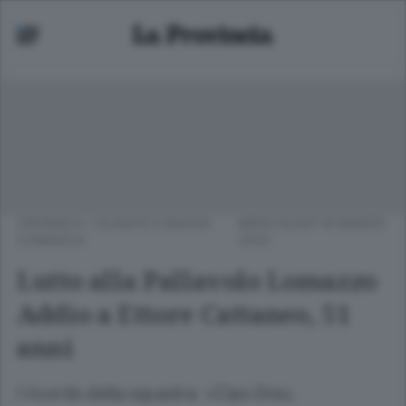
CRONACA
/
OLGIATE E BASSA
MERCOLEDÌ 16 MARZO
COMASCA
2022
Lutto alla Pallavolo Lomazzo
Addio a Ettore Cattaneo, 51
anni
l ricordo della squadra: «Ciao Orso,