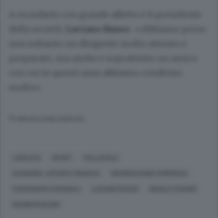
A ricordarlo con grande affetto è il presidente
della società,
Luciano Russo
: «Abbiamo perso
non soltanto un dirigente molto attento e
preparato, ma anche e soprattutto un amico
con cui in questi anni abbiamo condiviso
molto».
© RIPRODUZIONE RISERVATA
LOMAZZO
SPORT
PALLAVOLO
ECONOMIA, AFFARI E FINANZA
INFORMAZIONE D'IMPRESA
FUNZIONARI AZIENDALI
LUCIANO RUSSO
NICOLA FUSARO
GIANNI RUSCONI