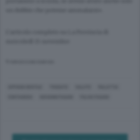
portassero a scuola, se avessi avuto anche solo
un dubbio che potesse ammalarsi».
L’articolo completo su La Provincia di
mercoledì 15 novembre
© RIPRODUZIONE RISERVATA
APPIANO GENTILE
TRADATE
SALUTE
MALATTIA
CONTAGIOSA
GIOVANNI PAGANI
FULVIA PAGANI