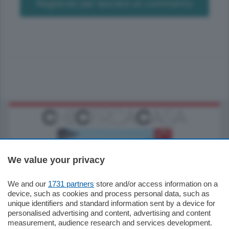
Registrati per lasciare un commento
We value your privacy
We and our
1731 partners
store and/or access information on a
770.000
€
device, such as cookies and process personal data, such as
unique identifiers and standard information sent by a device for
Como - Como
personalised advertising and content, advertising and content
Plurilocale
measurement, audience research and services development.