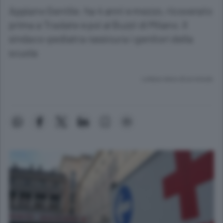
Appiano Gentile: ha 4 anni e mezzo, ricoverato
prima a Tradate e poi al Buzzi di Milano. Il
sindaco-pediatra rassicura i genitori della
scuola
Lettura meno di un minuto.