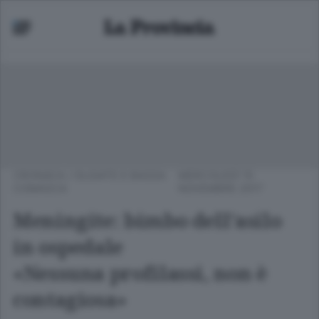
CRONACA
/
OLGIATE E BASSA
MERCOLEDÌ 15
COMASCA
NOVEMBRE 2017
Meningite: bimbo dell’asilo
in ospedale
«Nessuna profilassi, non è
contagiosa»