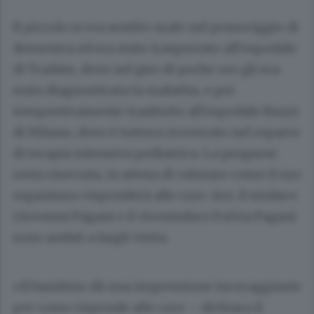
Il piccolo si era sentito male nel pomeriggio di
domenica ed era stato trasportato all’ospedale
di Tradate, dove nel giro di poche ore gli era
stata diagnosticata la malattia, e poi
tempestivamente trasferito all’ospedale Buzzi
di Milano, dove è tuttora ricoverato nel reparto
di terapia intensiva pediatrica. La prognosi
resta riservata, in attesa di valutare come il suo
organismo risponderà alle cure. Ieri, il sindaco
Giovanni Pagani
e il vicesindaco
Fulvia Pagani
sono andati a fargli visita.
«Il bambino dà una impressione incoraggiante
per come risponde alle cure – dichiara il