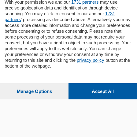
in zona residenziale e tranquilla,
With your permission we and our
1731 partners
may use
proponiamo prestigioso e luminoso
precise geolocation data and identification through device
appartamento all'ultimo piano di uno
scanning. You may click to consent to our and our
1731
stabile signorile …
partners
’ processing as described above. Alternatively you may
mq.
140
locali:
5
access more detailed information and change your preferences
before consenting or to refuse consenting. Please note that
some processing of your personal data may not require your
consent, but you have a right to object to such processing. Your
preferences will apply to this website only. You can change
your preferences or withdraw your consent at any time by
returning to this site and clicking the
privacy policy
button at the
bottom of the webpage.
Sezioni
Settimanali
Manage Options
Accept All
Territorio
Sport
Chi Siamo