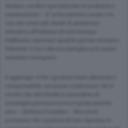
sindaco, medico specializzato in pediatria e
rianimazione – E’ in buonissime mani, è in
uno dei centri più dotati di assistenza
intensiva all’infanzia di tutta Europa.
Dobbiamo aspettare qualche giorno ed essere
fiduciosi. A lui e alla sua famiglia va il nostro
massimo sostegno».
E aggiunge: «Che i genitori siano allarmati è
comprensibile, ma posso confermare che il
rischio che altri bimbi si ammalino di
meningite pneumococcica è praticamente
zero – dichiara il sindaco - Non avrei
permesso che i genitori di mio nipotino lo