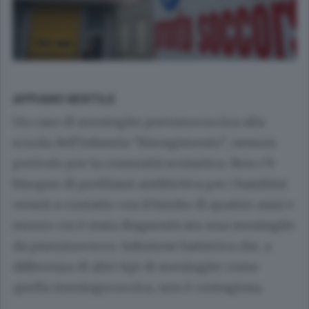
APPIANO GENTILE
Un caso di meningite pneumococcica alla
scuola dell’infanzia “Risorgimento”, nessun
pericolo per la comunità scolastica. Non c’è
bisogno di profilassi antibiotica per i bambini
venuti a contatto con il bimbo di quattro anni e
mezzo cui è stata diagnosticata una meningite
da pneumococco. Infezione batterica che, a
differenza di altri tipi di meningite come
quella meningococcica, non è contagiosa.