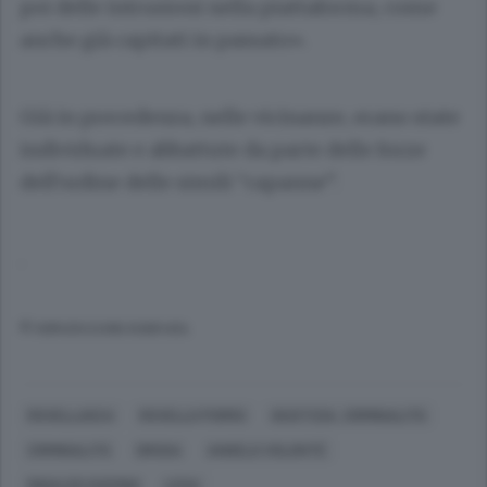
poi delle intrusioni nella piattaforma, come
anche già capitati in passato».
Già in precedenza, nelle vicinanze, erano state
individuate e abbattute da parte delle forze
dell’ordine delle simili “capanne”.
.
© RIPRODUZIONE RISERVATA
ROVELLASCA
ROVELLO PORRO
GIUSTIZIA, CRIMINALITÀ
CRIMINALITÀ
DROGA
ANGELO VOLONTÈ
RINALDO GUERINI
LEGA