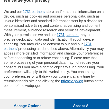
We value your privacy
We and our
1731 partners
store and/or access information on a
185.000
€
device, such as cookies and process personal data, such as
unique identifiers and standard information sent by a device for
Cernobbio - Como
personalised advertising and content, advertising and content
Appartamento
measurement, audience research and services development.
Situato nella tranquilla frazione di Piazza
With your permission we and our
1731 partners
may use
Santo Stefano, in un contesto riservato e a
precise geolocation data and identification through device
pochi minuti …
scanning. You may click to consent to our and our
1731
partners
’ processing as described above. Alternatively you may
mq.
80
access more detailed information and change your preferences
before consenting or to refuse consenting. Please note that
some processing of your personal data may not require your
consent, but you have a right to object to such processing. Your
preferences will apply to this website only. You can change
your preferences or withdraw your consent at any time by
returning to this site and clicking the
privacy policy
button at the
bottom of the webpage.
Sezioni
Settimanali
Manage Options
Accept All