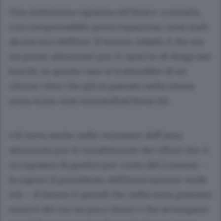
Una misteriosa capanna nel bosco: a notarla,
con comprensibile preoccupazione, sono stati
alcuni soci dell’Ave. Il timore, infatti, è che sia
un punto attrezzato per lo spaccio di droga nei
boschi, in questo caso si tratterebbe di un
ritorno visto che già in passato nella stessa
zona erano stati smantellati bivacchi
«Si trova anche nelle vicinanze dell’area
attrezzata per lo smaltimento dei rifiuti che ci
occupiamo di gestire per conto del Comune –
fa sapere il presidente dell’Associazione verde
età – il timore è quindi che nella zona possano
esservi dei via vai poco chiari e che avvengano