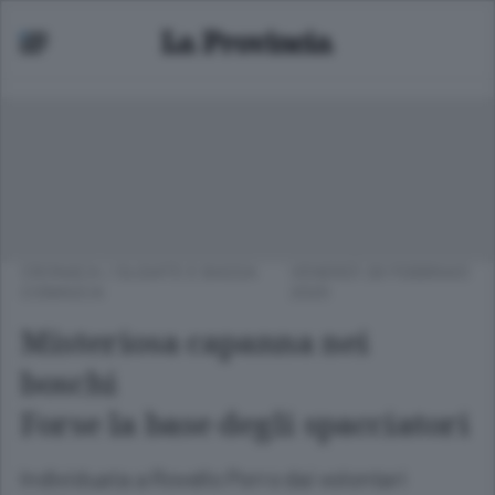
CRONACA
/
OLGIATE E BASSA
VENERDÌ 28 FEBBRAIO
COMASCA
2020
Misteriosa capanna nei
boschi
Forse la base degli spacciatori
Individuata a Rovello Porro dai volontari