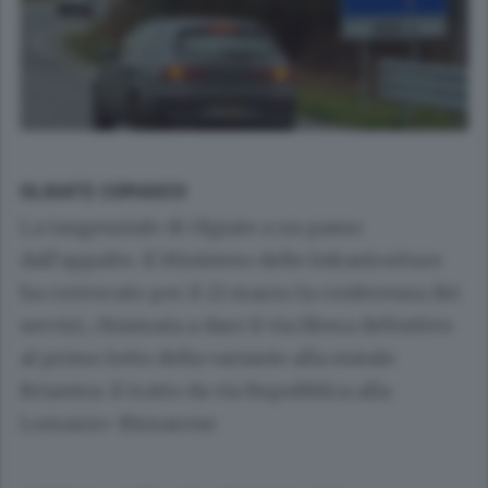
OLGIATE COMASCO
La tangenziale di Olgiate a un passo
dall’appalto. Il Ministero delle Infrastrutture
ha convocato per il 21 marzo la conferenza dei
servizi, chiamata a dare il via libera definitivo
al primo lotto della variante alla statale
Briantea: il tratto da via Repubblica alla
Lomazzo-Bizzarone.