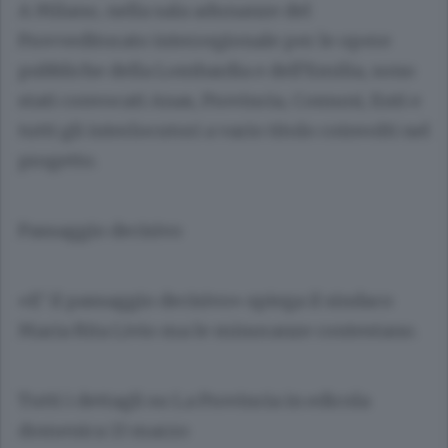
A Milano, nella sala adunanze del
Provveditorato interregionale per le opere
pubbliche della Lombardia e dell’Emilia, sono
stati convocati Anas, Provincia, Comuni, Enti e
tutti gli interlocutori a vario titolo coinvolti nel
progetto.
Passaggio decisivo
«E’ il passaggio decisivo» spiega il sindaco
Maria Rita Livio
ma le minoranze contestano.
Tutti i dettagli su La Provincia in edicola
domenica 13 marzo