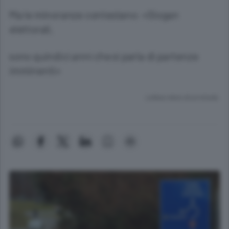
Ma le minoranze contestano: «Slogan
elettorali,
sono quindici anni che si parla di partenze
imminenti»
Lettura meno di un minuto.