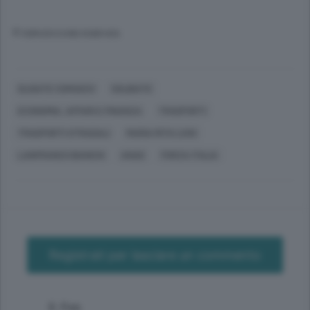
© RIPRODUZIONE RISERVATA
OLGIATE COMASCO
SOLBIATE
ECONOMIA, AFFARI E FINANZA
TRASPORTI
TRASPORTI STRADALI
MARIA RITA LIVIO
LANFRANCO BIANCHI
ANAS
FORZA ITALIA
Registrati per lasciare un commento
S. Fon.