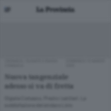
CRONACA
/
OLGIATE E BASSA
DOMENICA 13 MARZO
COMASCA
2016
Nuova tangenziale
adesso si va di fretta
Olgiate Comasco, Presto i cantieri. La
soddisfazione del sindaco Livio