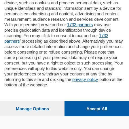
185.000
€
device, such as cookies and process personal data, such as
unique identifiers and standard information sent by a device for
Cernobbio - Como
personalised advertising and content, advertising and content
Appartamento
measurement, audience research and services development.
Situato nella tranquilla frazione di Piazza
With your permission we and our
1733 partners
may use
Santo Stefano, in un contesto riservato e a
precise geolocation data and identification through device
pochi minuti …
scanning. You may click to consent to our and our
1733
partners
’ processing as described above. Alternatively you may
mq.
80
access more detailed information and change your preferences
before consenting or to refuse consenting. Please note that
some processing of your personal data may not require your
consent, but you have a right to object to such processing. Your
preferences will apply to this website only. You can change
your preferences or withdraw your consent at any time by
returning to this site and clicking the
privacy policy
button at the
bottom of the webpage.
Sezioni
Settimanali
Manage Options
Accept All
Territorio