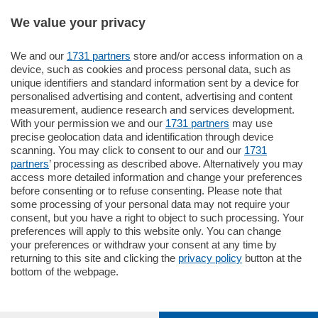
We value your privacy
We and our
1731 partners
store and/or access information on a
185.000
€
device, such as cookies and process personal data, such as
unique identifiers and standard information sent by a device for
Cernobbio - Como
personalised advertising and content, advertising and content
Appartamento
measurement, audience research and services development.
Situato nella tranquilla frazione di Piazza
With your permission we and our
1731 partners
may use
Santo Stefano, in un contesto riservato e a
precise geolocation data and identification through device
pochi minuti …
scanning. You may click to consent to our and our
1731
partners
’ processing as described above. Alternatively you may
mq.
80
access more detailed information and change your preferences
before consenting or to refuse consenting. Please note that
some processing of your personal data may not require your
consent, but you have a right to object to such processing. Your
preferences will apply to this website only. You can change
your preferences or withdraw your consent at any time by
returning to this site and clicking the
privacy policy
button at the
bottom of the webpage.
Sezioni
Settimanali