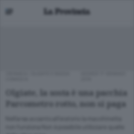
CRONACA
/
OLGIATE E BASSA
GIOVEDÌ 17 GENNAIO
COMASCA
2019
Olgiate, la sosta è una pacchia
Parcometro rotto, non si paga
Nell’area accanto all’oratorio la macchinetta
non funziona Non è possibile utilizzare quelle