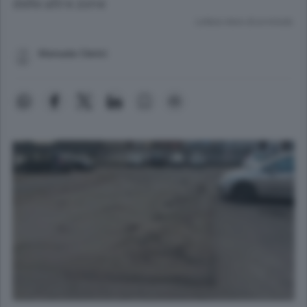
delle altre zone
Lettura meno di un minuto.
Manuela Clerici