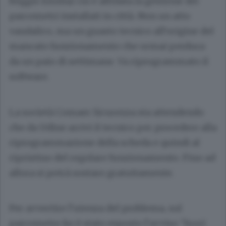
Reggio Emilia) cui è affidata la gestione dei
parcometri installati in città. Non un atto
vandalico, ma un guasto tecnico all’origine del
mancato funzionamento che ormai perdura
da un paio di settimane. Va riprogrammato il
software.
La società Comaer Sicurezza sta attendendo
che da Udine arrivi il tecnico per procedere alla
riprogrammazione della scheda e quindi al
ripristino del regolare funzionamento. Fino ad
allora si potrà sostare gratuitamente.
Per avvertire l’utenza del problema, sul
parcometro ko è stato esposto l’avviso “fuori