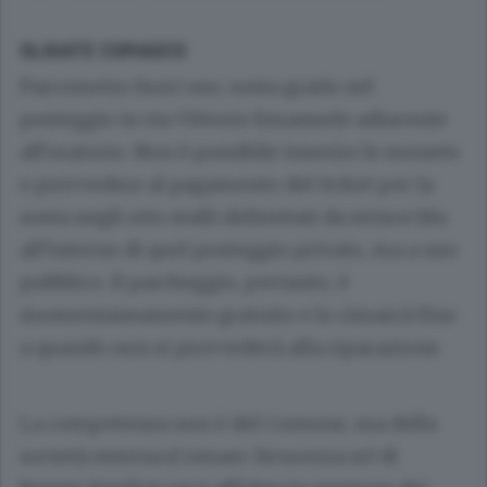
OLGIATE COMASCO
Parcometro fuori uso, sosta gratis nel
posteggio in via Vittorio Emanuele adiacente
all’oratorio. Non è possibile inserire le monete
e provvedere al pagamento del ticket per la
sosta negli otto stalli delimitati da strisce blu
all’interno di quel posteggio privato, ma a uso
pubblico. Il parcheggio, pertanto, è
momentaneamente gratuito e lo rimarrà fino
a quando non si provvederà alla riparazione.
La competenza non è del Comune, ma della
società esterna (Comaer Sicurezza srl di