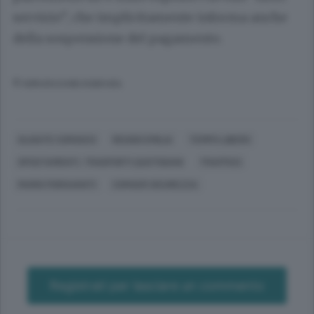
servizio”, che implicitamente informa anche
della sospensione del pagamento.
© RIPRODUZIONE RISERVATA
OLGIATE COMASCO
REGGIO EMILIA
TEMPO LIBERO
SPOSTAMENTI, TRASPORTI QUOTIDIANI
TRAFFICO
MARIO FIORAVANTI
COMAER SICUREZZA
Registrati per lasciare un commento