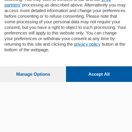
partners
’ processing as described above. Alternatively you may
mq.
80
access more detailed information and change your preferences
before consenting or to refuse consenting. Please note that
some processing of your personal data may not require your
consent, but you have a right to object to such processing. Your
preferences will apply to this website only. You can change
your preferences or withdraw your consent at any time by
returning to this site and clicking the
privacy policy
button at the
bottom of the webpage.
Sezioni
Settimanali
Manage Options
Accept All
Territorio
Sport
Chi Siamo