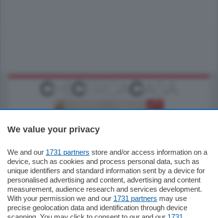
We value your privacy
We and our
1731 partners
store and/or access information on a
185.000
€
device, such as cookies and process personal data, such as
unique identifiers and standard information sent by a device for
Cernobbio - Como
personalised advertising and content, advertising and content
Appartamento
measurement, audience research and services development.
Situato nella tranquilla frazione di Piazza
With your permission we and our
1731 partners
may use
Santo Stefano, in un contesto riservato e a
precise geolocation data and identification through device
pochi minuti …
scanning. You may click to consent to our and our
1731