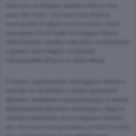
Paura per un furgone andato a fuoco a due
passi dal centro. Circa mezz’ora dopo la
mezzanotte di sabato un Iveco Daily è stato
incendiato. Pochi dubbi sull’origine dolosa
delle fiamme: sarebbe stato rotto un finestrino
e gettata una bottiglia con liquido
infiammabile all’interno della cabina.
Il mezzo, regolarmente posteggiato nell’area
mercato in via Milano, è andato pressoché
distrutto. Residenti e passanti hanno avvertito
distintamente due botti ravvicinati e, dopo la
violenta esplosione, sono comparse fiamme
alte che in poco tempo hanno avvolto il mezzo