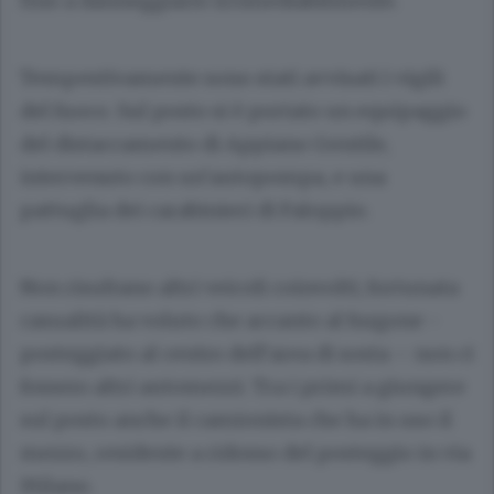
fino a danneggiarlo irrimediabilmente.
Tempestivamente sono stati avvisati i vigili
del fuoco. Sul posto si è portato un equipaggio
del distaccamento di Appiano Gentile,
intervenuto con un’autopompa, e una
pattuglia dei carabinieri di Faloppio.
Non risultano altri veicoli coinvolti; fortunata
casualità ha voluto che accanto al furgone -
posteggiato al centro dell’area di sosta – non ci
fossero altri automezzi. Tra i primi a giungere
sul posto anche il camionista che ha in uso il
mezzo, residente a ridosso del posteggio in via
Milano.