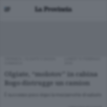
CRONACA
/
OLGIATE E BASSA
LUNEDÌ 15 FEBBRAIO
COMASCA
2016
Olgiate, “molotov” in cabina
Rogo distrugge un camion
È successo poco dopo la mezzanotte di sabato