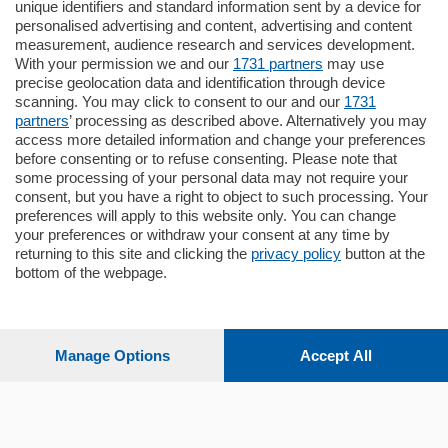
unique identifiers and standard information sent by a device for
Como - Como
personalised advertising and content, advertising and content
Quadrilocale
measurement, audience research and services development.
Zona Como Borghi. Nel complesso di
With your permission we and our
1731 partners
may use
nuova costruzione "JIULIUS" in Classe
precise geolocation data and identification through device
Energetica A2 proponiamo ampio
scanning. You may click to consent to our and our
1731
Quadrilocale …
partners
’ processing as described above. Alternatively you may
mq.
145
locali:
4
access more detailed information and change your preferences
before consenting or to refuse consenting. Please note that
some processing of your personal data may not require your
consent, but you have a right to object to such processing. Your
preferences will apply to this website only. You can change
your preferences or withdraw your consent at any time by
returning to this site and clicking the
privacy policy
button at the
bottom of the webpage.
Sezioni
Settimanali
Manage Options
Accept All
Territorio
Sport