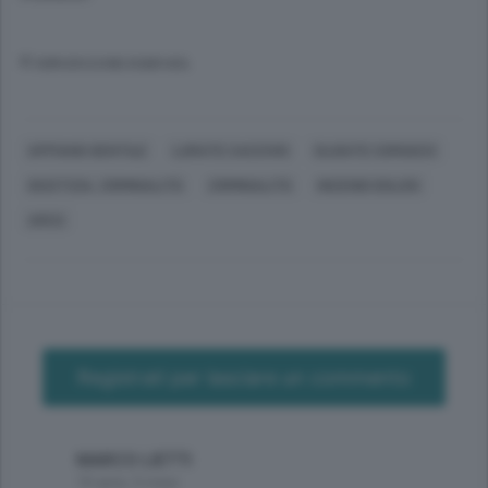
© RIPRODUZIONE RISERVATA
APPIANO GENTILE
LURATE CACCIVIO
OLGIATE COMASCO
GIUSTIZIA, CRIMINALITÀ
CRIMINALITÀ
INCENDI DOLOSI
ARCO
Registrati per lasciare un commento
MARCO LIETTI
10 anni, 5 mesi