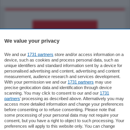
We value your privacy
We and our
1731 partners
store and/or access information on a
795.000
€
device, such as cookies and process personal data, such as
unique identifiers and standard information sent by a device for
Como - Como
personalised advertising and content, advertising and content
Quadrilocale
measurement, audience research and services development.
Zona Como Borghi. Nel complesso di
With your permission we and our
1731 partners
may use
nuova costruzione "JIULIUS" in Classe
precise geolocation data and identification through device
Energetica A2 proponiamo ampio
scanning. You may click to consent to our and our
1731
Quadrilocale …
partners
’ processing as described above. Alternatively you may
mq.
145
locali:
4
access more detailed information and change your preferences
before consenting or to refuse consenting. Please note that
some processing of your personal data may not require your
consent, but you have a right to object to such processing. Your
preferences will apply to this website only. You can change