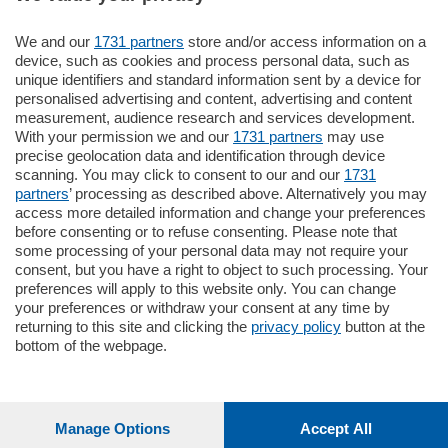
We and our
1731 partners
store and/or access information on a
185.000
€
device, such as cookies and process personal data, such as
unique identifiers and standard information sent by a device for
Cernobbio - Como
personalised advertising and content, advertising and content
Appartamento
measurement, audience research and services development.
Situato nella tranquilla frazione di Piazza
With your permission we and our
1731 partners
may use
Santo Stefano, in un contesto riservato e a
precise geolocation data and identification through device
pochi minuti …
scanning. You may click to consent to our and our
1731
partners
’ processing as described above. Alternatively you may
mq.
80
access more detailed information and change your preferences
before consenting or to refuse consenting. Please note that
some processing of your personal data may not require your
consent, but you have a right to object to such processing. Your
preferences will apply to this website only. You can change
your preferences or withdraw your consent at any time by
returning to this site and clicking the
privacy policy
button at the
bottom of the webpage.
Sezioni
Settimanali
Manage Options
Accept All