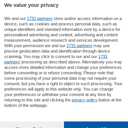
We value your privacy
We and our
1731 partners
store and/or access information on a
770.000
€
device, such as cookies and process personal data, such as
unique identifiers and standard information sent by a device for
Como - Como
personalised advertising and content, advertising and content
Plurilocale
measurement, audience research and services development.
in zona residenziale e tranquilla,
With your permission we and our
1731 partners
may use
proponiamo prestigioso e luminoso
precise geolocation data and identification through device
appartamento all'ultimo piano di uno
scanning. You may click to consent to our and our
1731
stabile signorile …
partners
’ processing as described above. Alternatively you may
mq.
140
locali:
5
access more detailed information and change your preferences
before consenting or to refuse consenting. Please note that
some processing of your personal data may not require your
consent, but you have a right to object to such processing. Your
preferences will apply to this website only. You can change
your preferences or withdraw your consent at any time by
returning to this site and clicking the
privacy policy
button at the
bottom of the webpage.
Sezioni
Settimanali