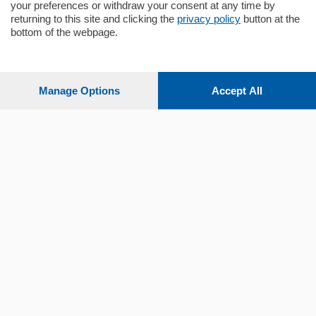
your preferences or withdraw your consent at any time by
returning to this site and clicking the
privacy policy
button at the
bottom of the webpage.
Sezioni
Settimanali
Manage Options
Accept All
Territorio
Sport
Chi Siamo
Servizi