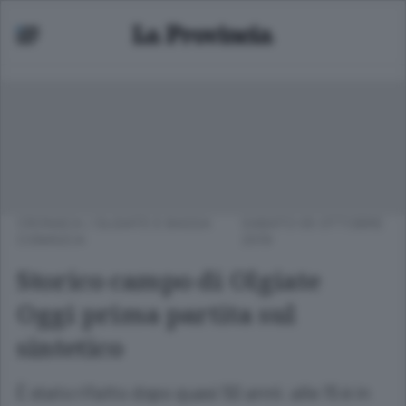
CRONACA
/
OLGIATE E BASSA
SABATO 05 OTTOBRE
COMASCA
2019
Storico campo di Olgiate
Oggi prima partita sul
sintetico
È stato rifatto dopo quasi 50 anni: alle 15 è in