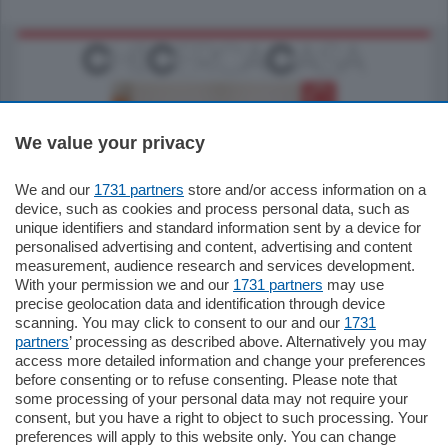
We value your privacy
We and our
1731 partners
store and/or access information on a
185.000
€
device, such as cookies and process personal data, such as
unique identifiers and standard information sent by a device for
Cernobbio - Como
personalised advertising and content, advertising and content
Appartamento
measurement, audience research and services development.
Situato nella tranquilla frazione di Piazza
With your permission we and our
1731 partners
may use
Santo Stefano, in un contesto riservato e a
precise geolocation data and identification through device
pochi minuti …
scanning. You may click to consent to our and our
1731
partners
’ processing as described above. Alternatively you may
mq.
80
access more detailed information and change your preferences
before consenting or to refuse consenting. Please note that
some processing of your personal data may not require your
consent, but you have a right to object to such processing. Your
preferences will apply to this website only. You can change