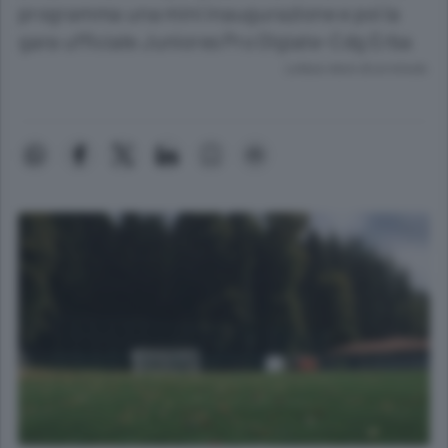
programma una mini inaugurazione e poi la
gara ufficiale Juniores Pro Olgiate-Cdg Erba
Lettura meno di un minuto.