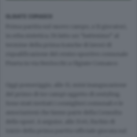
OLGIATE COMASCO
Prima partita sul nuovo campo, a 11 giocatori,
in erba sintetica. Di fatto un “battesimo” al
termine della prima tranche di lavori di
riqualificazione del centro sportivo comunale
Pineta in via Sterlocchi a Olgiate Comasco.
Oggi pomeriggio, alle 15, mini inaugurazione
del primo di tre campi oggetto di restyling.
Sono stati invitati i consiglieri comunali e le
associazioni che fanno parte della Consulta
dello sport. A seguire, alle 15.45, fischio di
inizio della prima partita ufficiale giocata sul