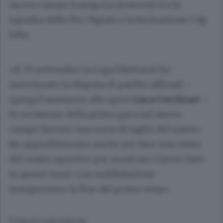
nuovo campo (categoria Juniores) tra la
squadra della Pro Olgiate e la formazione Cdg
Erba.
«Il 30 settembre la Lega Dilettanti ha
autorizzato la disputa di partite ufficiali –
spiega l’assessore allo sport
Luca Cerchiari
–
In occasione della prima gara sul nuovo
campo faremo una sorta di taglio del nastro.
Ne approfitteremo anche per fare una visita
del centro sportivo per mostrare i lavori fatti
in questi mesi. Con soddisfazione
inauguriamo la fine del primo step».
© RIPRODUZIONE RISERVATA