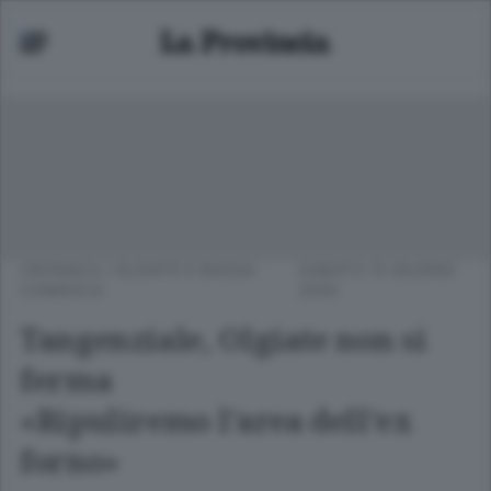
CRONACA
/
OLGIATE E BASSA
SABATO 13 GIUGNO
COMASCA
2020
Tangenziale, Olgiate non si
ferma
«Ripuliremo l’area dell’ex
forno»