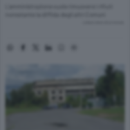
L’amministrazione vuole rimuovere i rifiuti
nonostante la diffida degli altri Comuni
Lettura meno di un minuto.