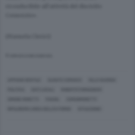
riconducibile all’attività del disciolto
Consorzio».
(Manuela Clerici)
© RIPRODUZIONE RISERVATA
APPIANO GENTILE
OLGIATE COMASCO
VILLA GUARDIA
POLITICA
ENTI LOCALI
ROBERTO FORNASIERO
SIMONE MORETTI
PASSIIL
COMUNIMORETTI
RIPULIREMO L'AREA DELL'EX FORNO
SITUAZIONEI