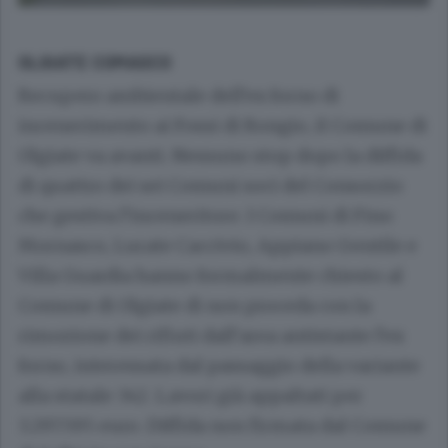
OLGIATE COMASCO
Recupero ambientale dell’ex forno di
incenerimento ai Fossi di Rongio, il Comune di
Olgiate va avanti. Nessuno stop dopo la diffida
di quattro dei sei Comuni soci del Consorzio
che gestiva l’inceneritore. I Comuni di Fino
Mornasco, Lurate Caccivio, Appiano Gentile e
Villa Guardia hanno formalmente chiesto al
Comune di Olgiate di non proceda con la
rimozione dei rifiuti dall’area antistante l’ex
forno, interessata dal passaggio della variante
alla statale 342. Lavori già appaltati per
3.297.595 euro. Diffida non firmata dal Comune