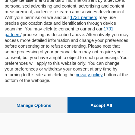
unique identifiers and standard information sent by a device for
Cernobbio - Como
personalised advertising and content, advertising and content
Appartamento
measurement, audience research and services development.
Situato nella tranquilla frazione di Piazza
With your permission we and our
1731 partners
may use
Santo Stefano, in un contesto riservato e a
precise geolocation data and identification through device
pochi minuti …
scanning. You may click to consent to our and our
1731
partners
’ processing as described above. Alternatively you may
mq.
80
access more detailed information and change your preferences
before consenting or to refuse consenting. Please note that
some processing of your personal data may not require your
consent, but you have a right to object to such processing. Your
preferences will apply to this website only. You can change
your preferences or withdraw your consent at any time by
returning to this site and clicking the
privacy policy
button at the
bottom of the webpage.
Sezioni
Settimanali
Manage Options
Accept All
Territorio
Sport