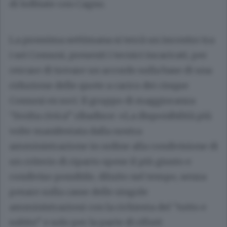
di Solbiate con Cagno.
La prossima settimana si terrà un incontro tra
i sei Comuni, presenti i tecnici incaricati, per
cercare di trovare un accordo sulla base di una
riduzione delle quote a carico dei cinque
Comuni ex soci. Il gruppo di maggioranza
“Svolta civica” ribadisce: «La disponibilità più
volte manifestata dalla nostra
amministrazione in ordine alla condivisione di
un criterio di riparto spese il più giusto e
condiviso possibile, diluito nel tempo, senza
pesare sulla casse delle singole
amministrazioni con la richiesta del “tutto e
subito” e solo per la parte di rifiuti